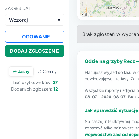
ZAKRES DAT
Wczoraj
▾
Brak zgłoszeń w wybrany
LOGOWANIE
DODAJ ZGŁOSZENIE
Gdzie na grzyby Recz –
☀️ Jasny
🌙 Ciemny
Planujesz wyjazd do lasu w 
odwiedzających te lasy. Zami
Ilość użytkowników:
37
Dodanych zgłoszeń:
12
Wszystkie raporty i zdjęcia 
08-07 – 2026-08-07
. Brak
Jak sprawdzić sytuację
Na naszej interaktywnej map
zobaczyć tylko najnowsze zg
województwa zachodniopo