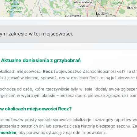
m zakresie w tej miejscowości.
 Aktualne doniesienia z grzybobrań
okolicach miejscowości
Recz
(województwo Zachodniopomorskie)? Ta stro
ast jechać w ciemno, sprawdź, czy w okolicach Recz rosną już pierwsze bo
pochodzą od osób, które rzeczywiście były w lesie i dodały swoje zgłosze
 zgłoszeń w wybranym okresie – możesz dodać pierwsze zgłoszenie i po
 w okolicach miejscowości Recz?
ie możesz w prosty sposób sprawdzić lokalizacje i szczegóły raportów w
łoszenia z ostatnich dni lub sprawdzić całą historię bieżącego sezonu. 
morskim
, aby porównać sytuację z sąsiednimi powiatami.