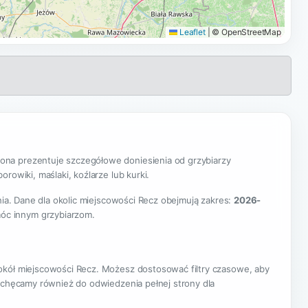
Leaflet
|
© OpenStreetMap
na prezentuje szczegółowe doniesienia od grzybiarzy
rowiki, maślaki, koźlarze lub kurki.
nia. Dane dla okolic miejscowości Recz obejmują zakres:
2026-
móc innym grzybiarzom.
okół miejscowości Recz. Możesz dostosować filtry czasowe, aby
Zachęcamy również do odwiedzenia pełnej strony dla