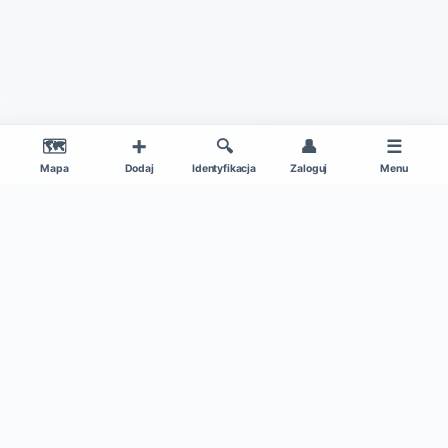
🗺️
➕
🔍
👤
☰
Mapa
Dodaj
Identyfikacja
Zaloguj
Menu
|
O projekcie
Regulamin
© 2026 Gdzie Na Grzyby v1.0 – Wszelkie Prawa Zastrzeżone
Patronat medialny:
Kamil w Ogrodzie
|
Dane mapy: ©
OpenStreetMap