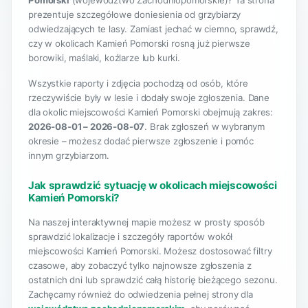
Pomorski
(województwo Zachodniopomorskie)? Ta strona
prezentuje szczegółowe doniesienia od grzybiarzy
odwiedzających te lasy. Zamiast jechać w ciemno, sprawdź,
czy w okolicach Kamień Pomorski rosną już pierwsze
borowiki, maślaki, koźlarze lub kurki.
Wszystkie raporty i zdjęcia pochodzą od osób, które
rzeczywiście były w lesie i dodały swoje zgłoszenia. Dane
dla okolic miejscowości Kamień Pomorski obejmują zakres:
2026-08-01 – 2026-08-07
. Brak zgłoszeń w wybranym
okresie – możesz dodać pierwsze zgłoszenie i pomóc
innym grzybiarzom.
Jak sprawdzić sytuację w okolicach miejscowości
Kamień Pomorski?
Na naszej interaktywnej mapie możesz w prosty sposób
sprawdzić lokalizacje i szczegóły raportów wokół
miejscowości Kamień Pomorski. Możesz dostosować filtry
czasowe, aby zobaczyć tylko najnowsze zgłoszenia z
ostatnich dni lub sprawdzić całą historię bieżącego sezonu.
Zachęcamy również do odwiedzenia pełnej strony dla