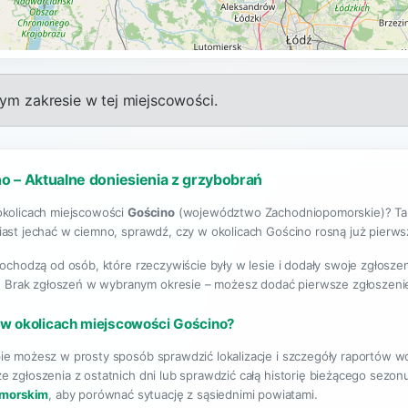
m zakresie w tej miejscowości.
o – Aktualne doniesienia z grzybobrań
okolicach miejscowości
Gościno
(województwo Zachodniopomorskie)? Ta s
ast jechać w ciemno, sprawdź, czy w okolicach Gościno rosną już pierwsze
pochodzą od osób, które rzeczywiście były w lesie i dodały swoje zgłosze
. Brak zgłoszeń w wybranym okresie – możesz dodać pierwsze zgłoszeni
 w okolicach miejscowości Gościno?
ie możesz w prosty sposób sprawdzić lokalizacje i szczegóły raportów 
e zgłoszenia z ostatnich dni lub sprawdzić całą historię bieżącego sezo
morskim
, aby porównać sytuację z sąsiednimi powiatami.