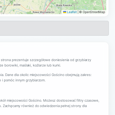
Leaflet
|
© OpenStreetMap
trona prezentuje szczegółowe doniesienia od grzybiarzy
 borowiki, maślaki, koźlarze lub kurki.
nia. Dane dla okolic miejscowości Gościno obejmują zakres:
e i pomóc innym grzybiarzom.
wokół miejscowości Gościno. Możesz dostosować filtry czasowe,
nu. Zachęcamy również do odwiedzenia pełnej strony dla