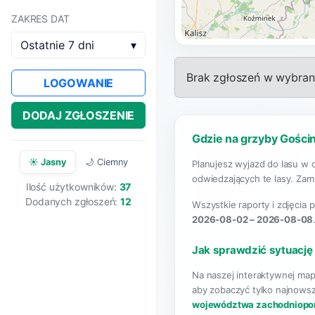
ZAKRES DAT
Ostatnie 7 dni
▾
Brak zgłoszeń w wybrany
LOGOWANIE
DODAJ ZGŁOSZENIE
Gdzie na grzyby Gościn
☀️ Jasny
🌙 Ciemny
Planujesz wyjazd do lasu w 
odwiedzających te lasy. Zami
Ilość użytkowników:
37
Dodanych zgłoszeń:
12
Wszystkie raporty i zdjęcia 
2026-08-02 – 2026-08-08
Jak sprawdzić sytuację
Na naszej interaktywnej map
aby zobaczyć tylko najnowsz
województwa zachodniopo