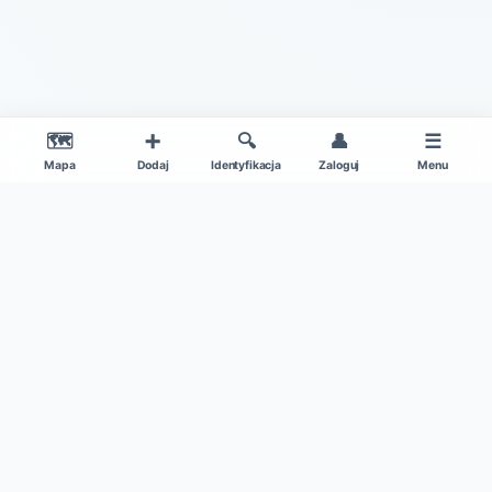
🗺️
➕
🔍
👤
☰
Mapa
Dodaj
Identyfikacja
Zaloguj
Menu
|
O projekcie
Regulamin
© 2026 Gdzie Na Grzyby v1.0 – Wszelkie Prawa Zastrzeżone
Patronat medialny:
Kamil w Ogrodzie
|
Dane mapy: ©
OpenStreetMap