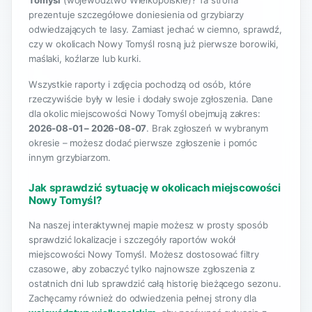
Tomyśl
(województwo Wielkopolskie)? Ta strona
prezentuje szczegółowe doniesienia od grzybiarzy
odwiedzających te lasy. Zamiast jechać w ciemno, sprawdź,
czy w okolicach Nowy Tomyśl rosną już pierwsze borowiki,
maślaki, koźlarze lub kurki.
Wszystkie raporty i zdjęcia pochodzą od osób, które
rzeczywiście były w lesie i dodały swoje zgłoszenia. Dane
dla okolic miejscowości Nowy Tomyśl obejmują zakres:
2026-08-01 – 2026-08-07
. Brak zgłoszeń w wybranym
okresie – możesz dodać pierwsze zgłoszenie i pomóc
innym grzybiarzom.
Jak sprawdzić sytuację w okolicach miejscowości
Nowy Tomyśl?
Na naszej interaktywnej mapie możesz w prosty sposób
sprawdzić lokalizacje i szczegóły raportów wokół
miejscowości Nowy Tomyśl. Możesz dostosować filtry
czasowe, aby zobaczyć tylko najnowsze zgłoszenia z
ostatnich dni lub sprawdzić całą historię bieżącego sezonu.
Zachęcamy również do odwiedzenia pełnej strony dla