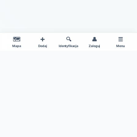
🗺️
➕
🔍
👤
☰
Mapa
Dodaj
Identyfikacja
Zaloguj
Menu
|
O projekcie
Regulamin
© 2026 Gdzie Na Grzyby v1.0 – Wszelkie Prawa Zastrzeżone
Patronat medialny:
Kamil w Ogrodzie
|
Dane mapy: ©
OpenStreetMap