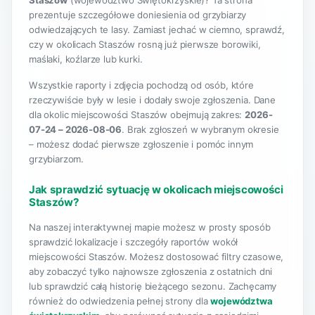
Staszów
(województwo Świętokrzyskie)? Ta strona
prezentuje szczegółowe doniesienia od grzybiarzy
odwiedzających te lasy. Zamiast jechać w ciemno, sprawdź,
czy w okolicach Staszów rosną już pierwsze borowiki,
maślaki, koźlarze lub kurki.
Wszystkie raporty i zdjęcia pochodzą od osób, które
rzeczywiście były w lesie i dodały swoje zgłoszenia. Dane
dla okolic miejscowości Staszów obejmują zakres:
2026-
07-24 – 2026-08-06
. Brak zgłoszeń w wybranym okresie
– możesz dodać pierwsze zgłoszenie i pomóc innym
grzybiarzom.
Jak sprawdzić sytuację w okolicach miejscowości
Staszów?
Na naszej interaktywnej mapie możesz w prosty sposób
sprawdzić lokalizacje i szczegóły raportów wokół
miejscowości Staszów. Możesz dostosować filtry czasowe,
aby zobaczyć tylko najnowsze zgłoszenia z ostatnich dni
lub sprawdzić całą historię bieżącego sezonu. Zachęcamy
również do odwiedzenia pełnej strony dla
województwa