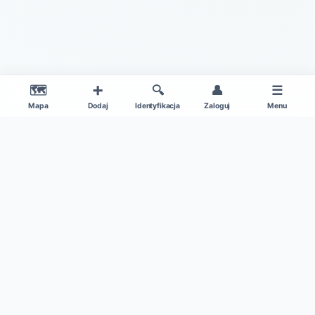
🗺️
➕
🔍
👤
☰
Mapa
Dodaj
Identyfikacja
Zaloguj
Menu
|
O projekcie
Regulamin
© 2026 Gdzie Na Grzyby v1.0 – Wszelkie Prawa Zastrzeżone
Patronat medialny:
Kamil w Ogrodzie
|
Dane mapy: ©
OpenStreetMap