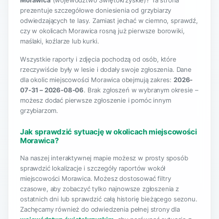
Morawica
(województwo Świętokrzyskie)? Ta strona
prezentuje szczegółowe doniesienia od grzybiarzy
odwiedzających te lasy. Zamiast jechać w ciemno, sprawdź,
czy w okolicach Morawica rosną już pierwsze borowiki,
maślaki, koźlarze lub kurki.
Wszystkie raporty i zdjęcia pochodzą od osób, które
rzeczywiście były w lesie i dodały swoje zgłoszenia. Dane
dla okolic miejscowości Morawica obejmują zakres:
2026-
07-31 – 2026-08-06
. Brak zgłoszeń w wybranym okresie –
możesz dodać pierwsze zgłoszenie i pomóc innym
grzybiarzom.
Jak sprawdzić sytuację w okolicach miejscowości
Morawica?
Na naszej interaktywnej mapie możesz w prosty sposób
sprawdzić lokalizacje i szczegóły raportów wokół
miejscowości Morawica. Możesz dostosować filtry
czasowe, aby zobaczyć tylko najnowsze zgłoszenia z
ostatnich dni lub sprawdzić całą historię bieżącego sezonu.
Zachęcamy również do odwiedzenia pełnej strony dla