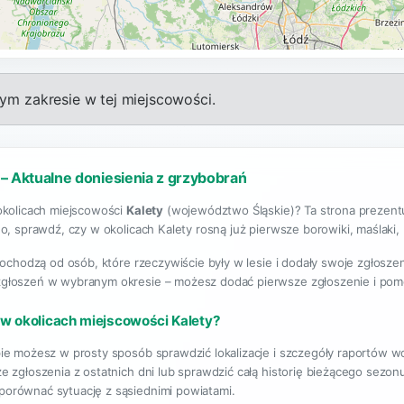
m zakresie w tej miejscowości.
 – Aktualne doniesienia z grzybobrań
okolicach miejscowości
Kalety
(województwo Śląskie)? Ta strona prezentu
o, sprawdź, czy w okolicach Kalety rosną już pierwsze borowiki, maślaki, k
pochodzą od osób, które rzeczywiście były w lesie i dodały swoje zgłosze
 zgłoszeń w wybranym okresie – możesz dodać pierwsze zgłoszenie i pom
 w okolicach miejscowości Kalety?
ie możesz w prosty sposób sprawdzić lokalizacje i szczegóły raportów w
e zgłoszenia z ostatnich dni lub sprawdzić całą historię bieżącego sezo
 porównać sytuację z sąsiednimi powiatami.