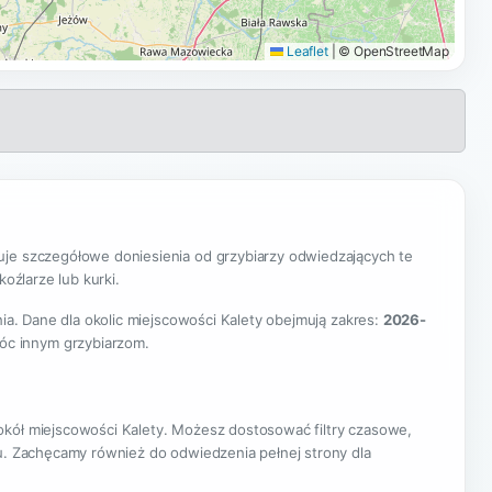
Leaflet
|
© OpenStreetMap
je szczegółowe doniesienia od grzybiarzy odwiedzających te
oźlarze lub kurki.
nia. Dane dla okolic miejscowości Kalety obejmują zakres:
2026-
óc innym grzybiarzom.
okół miejscowości Kalety. Możesz dostosować filtry czasowe,
nu. Zachęcamy również do odwiedzenia pełnej strony dla