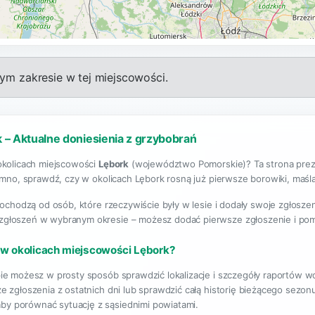
m zakresie w tej miejscowości.
 – Aktualne doniesienia z grzybobrań
okolicach miejscowości
Lębork
(województwo Pomorskie)? Ta strona preze
emno, sprawdź, czy w okolicach Lębork rosną już pierwsze borowiki, maślak
pochodzą od osób, które rzeczywiście były w lesie i dodały swoje zgłosze
 zgłoszeń w wybranym okresie – możesz dodać pierwsze zgłoszenie i po
 w okolicach miejscowości Lębork?
ie możesz w prosty sposób sprawdzić lokalizacje i szczegóły raportów 
e zgłoszenia z ostatnich dni lub sprawdzić całą historię bieżącego sezo
aby porównać sytuację z sąsiednimi powiatami.