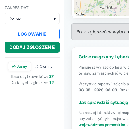
ZAKRES DAT
Dzisiaj
▾
Brak zgłoszeń w wybrany
LOGOWANIE
DODAJ ZGŁOSZENIE
Gdzie na grzyby Lębork
☀️ Jasny
🌙 Ciemny
Planujesz wyjazd do lasu w 
te lasy. Zamiast jechać w ci
Ilość użytkowników:
37
Dodanych zgłoszeń:
12
Wszystkie raporty i zdjęcia 
08-08 – 2026-08-08
. Brak
Jak sprawdzić sytuację
Na naszej interaktywnej map
aby zobaczyć tylko najnowsz
województwa pomorskim
, 