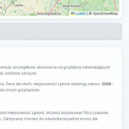
Leaflet
|
© OpenStreetMap
ntuje szczegółowe doniesienia od grzybiarzy odwiedzających
i, koźlarze lub kurki.
nia. Dane dla okolic miejscowości Lębork obejmują zakres:
2026-
móc innym grzybiarzom.
wokół miejscowości Lębork. Możesz dostosować filtry czasowe,
nu. Zachęcamy również do odwiedzenia pełnej strony dla