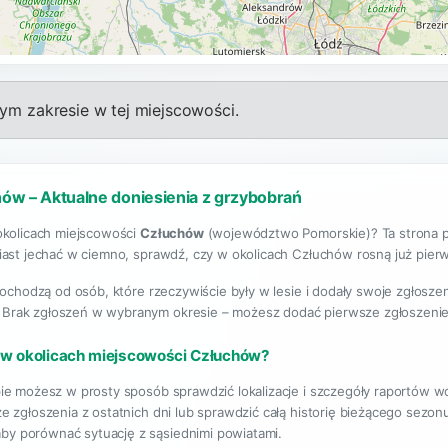
m zakresie w tej miejscowości.
ów – Aktualne doniesienia z grzybobrań
okolicach miejscowości
Człuchów
(województwo Pomorskie)? Ta strona pr
ast jechać w ciemno, sprawdź, czy w okolicach Człuchów rosną już pierwsz
pochodzą od osób, które rzeczywiście były w lesie i dodały swoje zgłosze
. Brak zgłoszeń w wybranym okresie – możesz dodać pierwsze zgłoszenie
 w okolicach miejscowości Człuchów?
ie możesz w prosty sposób sprawdzić lokalizacje i szczegóły raportów 
e zgłoszenia z ostatnich dni lub sprawdzić całą historię bieżącego sezo
aby porównać sytuację z sąsiednimi powiatami.