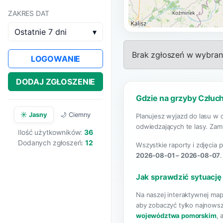
ZAKRES DAT
Ostatnie 7 dni
▾
Brak zgłoszeń w wybrany
LOGOWANIE
DODAJ ZGŁOSZENIE
Gdzie na grzyby Człuch
☀️ Jasny
🌙 Ciemny
Planujesz wyjazd do lasu w 
odwiedzających te lasy. Zami
Ilość użytkowników:
36
Dodanych zgłoszeń:
12
Wszystkie raporty i zdjęcia 
2026-08-01 – 2026-08-07
Jak sprawdzić sytuację
Na naszej interaktywnej map
aby zobaczyć tylko najnowsz
województwa pomorskim
, 