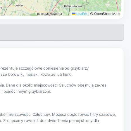
Leaflet
|
© OpenStreetMap
ezentuje szczegółowe doniesienia od grzybiarzy
e borowiki, maślaki, koźlarze lub kurki.
nia. Dane dla okolic miejscowości Człuchów obejmują zakres:
 i pomóc innym grzybiarzom.
wokół miejscowości Człuchów. Możesz dostosować filtry czasowe,
nu. Zachęcamy również do odwiedzenia pełnej strony dla