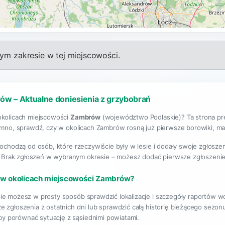
m zakresie w tej miejscowości.
ów – Aktualne doniesienia z grzybobrań
okolicach miejscowości
Zambrów
(województwo Podlaskie)? Ta strona pr
emno, sprawdź, czy w okolicach Zambrów rosną już pierwsze borowiki, maśl
pochodzą od osób, które rzeczywiście były w lesie i dodały swoje zgłosz
. Brak zgłoszeń w wybranym okresie – możesz dodać pierwsze zgłoszenie
 w okolicach miejscowości Zambrów?
ie możesz w prosty sposób sprawdzić lokalizacje i szczegóły raportów 
e zgłoszenia z ostatnich dni lub sprawdzić całą historię bieżącego sezo
aby porównać sytuację z sąsiednimi powiatami.