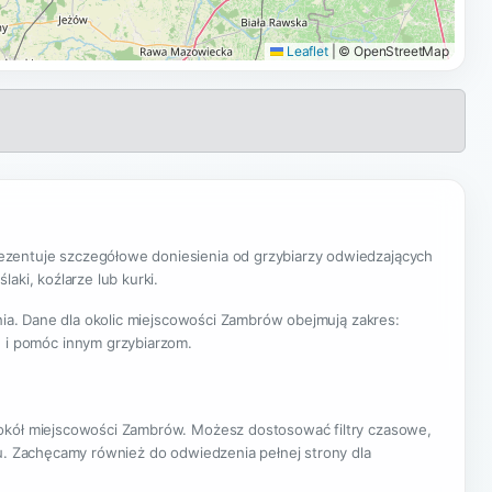
Leaflet
|
© OpenStreetMap
ezentuje szczegółowe doniesienia od grzybiarzy odwiedzających
aki, koźlarze lub kurki.
enia. Dane dla okolic miejscowości Zambrów obejmują zakres:
 i pomóc innym grzybiarzom.
wokół miejscowości Zambrów. Możesz dostosować filtry czasowe,
nu. Zachęcamy również do odwiedzenia pełnej strony dla