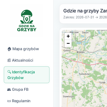
Gdzie na grzyby Za
Zakres: 2026-07-31 → 202
+
−
🏠 Mapa grzybów
📰 Aktualności
🔍 Identyfikacja
Grzybów
👥 Grupa FB
📜 Regulamin