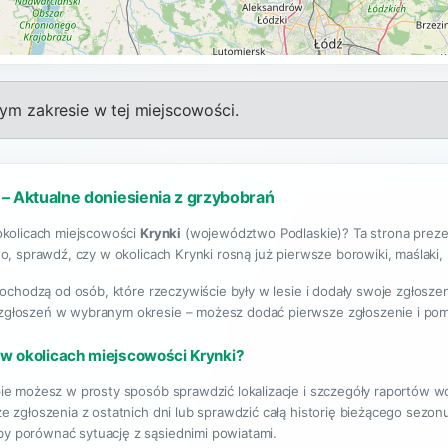
m zakresie w tej miejscowości.
 – Aktualne doniesienia z grzybobrań
okolicach miejscowości
Krynki
(województwo Podlaskie)? Ta strona preze
o, sprawdź, czy w okolicach Krynki rosną już pierwsze borowiki, maślaki, k
pochodzą od osób, które rzeczywiście były w lesie i dodały swoje zgłosze
 zgłoszeń w wybranym okresie – możesz dodać pierwsze zgłoszenie i po
 w okolicach miejscowości Krynki?
ie możesz w prosty sposób sprawdzić lokalizacje i szczegóły raportów w
e zgłoszenia z ostatnich dni lub sprawdzić całą historię bieżącego sezo
aby porównać sytuację z sąsiednimi powiatami.