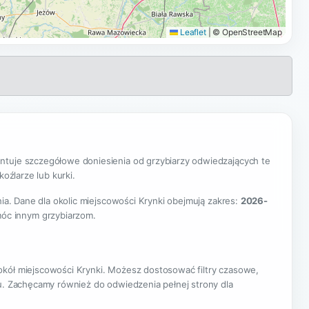
Leaflet
|
© OpenStreetMap
ntuje szczegółowe doniesienia od grzybiarzy odwiedzających te
oźlarze lub kurki.
nia. Dane dla okolic miejscowości Krynki obejmują zakres:
2026-
móc innym grzybiarzom.
okół miejscowości Krynki. Możesz dostosować filtry czasowe,
nu. Zachęcamy również do odwiedzenia pełnej strony dla