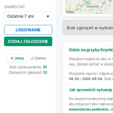
ZAKRES DAT
Ostatnie 7 dni
▾
Brak zgłoszeń w wybrany
LOGOWANIE
DODAJ ZGŁOSZENIE
Gdzie na grzyby Krynki
☀️ Jasny
🌙 Ciemny
Planujesz wyjazd do lasu w 
lasy. Zamiast jechać w ciemn
Ilość użytkowników:
37
Dodanych zgłoszeń:
12
Wszystkie raporty i zdjęcia 
08-02 – 2026-08-08
. Brak
Jak sprawdzić sytuację
Na naszej interaktywnej map
aby zobaczyć tylko najnowsz
województwa podlaskim
, 