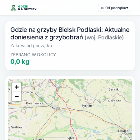
GDZIE
📅 Od początku
▼
NA GRZYBY
Gdzie na grzyby Bielsk Podlaski: Aktualne
doniesienia z grzybobrań
(woj. Podlaskie)
Zakres: od początku
ZEBRANO W OKOLICY
0,0 kg
+
−