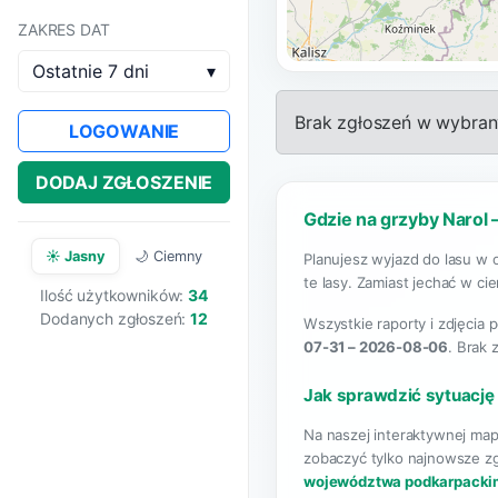
ZAKRES DAT
Ostatnie 7 dni
▾
Brak zgłoszeń w wybrany
LOGOWANIE
DODAJ ZGŁOSZENIE
Gdzie na grzyby Narol 
☀️ Jasny
🌙 Ciemny
Planujesz wyjazd do lasu w 
te lasy. Zamiast jechać w ci
Ilość użytkowników:
34
Dodanych zgłoszeń:
12
Wszystkie raporty i zdjęcia 
07-31 – 2026-08-06
. Brak
Jak sprawdzić sytuację
Na naszej interaktywnej map
zobaczyć tylko najnowsze zg
województwa podkarpacki