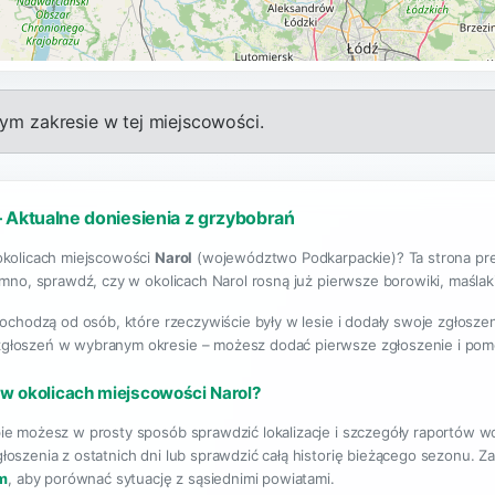
m zakresie w tej miejscowości.
– Aktualne doniesienia z grzybobrań
okolicach miejscowości
Narol
(województwo Podkarpackie)? Ta strona pre
emno, sprawdź, czy w okolicach Narol rosną już pierwsze borowiki, maślaki,
pochodzą od osób, które rzeczywiście były w lesie i dodały swoje zgłosze
 zgłoszeń w wybranym okresie – możesz dodać pierwsze zgłoszenie i pom
 w okolicach miejscowości Narol?
ie możesz w prosty sposób sprawdzić lokalizacje i szczegóły raportów w
łoszenia z ostatnich dni lub sprawdzić całą historię bieżącego sezonu. 
m
, aby porównać sytuację z sąsiednimi powiatami.