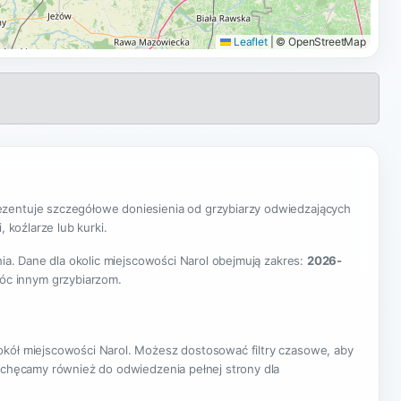
Leaflet
|
© OpenStreetMap
zentuje szczegółowe doniesienia od grzybiarzy odwiedzających
 koźlarze lub kurki.
nia. Dane dla okolic miejscowości Narol obejmują zakres:
2026-
óc innym grzybiarzom.
okół miejscowości Narol. Możesz dostosować filtry czasowe, aby
Zachęcamy również do odwiedzenia pełnej strony dla