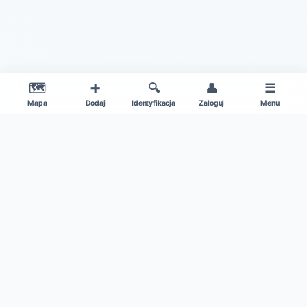
🗺️
➕
🔍
👤
☰
Mapa
Dodaj
Identyfikacja
Zaloguj
Menu
|
O projekcie
Regulamin
© 2026 Gdzie Na Grzyby v1.0 – Wszelkie Prawa Zastrzeżone
Patronat medialny:
Kamil w Ogrodzie
|
Dane mapy: ©
OpenStreetMap