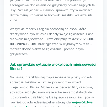
(województwo Podkarpackie)? Ta strona prezentuje
szczegółowe doniesienia od grzybiarzy odwiedzających te
lasy. Zamiast jechać w ciemno, sprawdź, czy w okolicach
Bircza rosną już pierwsze borowiki, maślaki, koźlarze lub
kurki.
Wszystkie raporty i zdjęcia pochodzą od osób, które
rzeczywiście były w lesie i dodały swoje zgłoszenia. Dane
dla okolic miejscowości Bircza obejmują zakres:
2026-08-
03 – 2026-08-09
. Brak zgłoszeń w wybranym okresie –
możesz dodać pierwsze zgłoszenie i pomóc innym
grzybiarzom.
Jak sprawdzić sytuację w okolicach miejscowości
Bircza?
Na naszej interaktywnej mapie możesz w prosty sposób
sprawdzić lokalizacje i szczegóły raportów wokół
miejscowości Bircza. Możesz dostosować filtry czasowe,
aby zobaczyć tylko najnowsze zgłoszenia z ostatnich dni
lub sprawdzić całą historię bieżącego sezonu. Zachęcamy
również do odwiedzenia pełnej strony dla
województwa