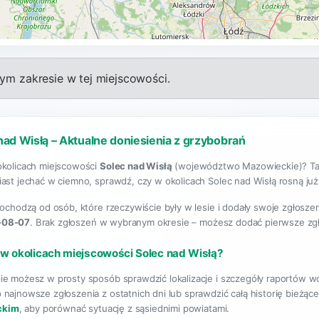
m zakresie w tej miejscowości.
nad Wisłą – Aktualne doniesienia z grzybobrań
okolicach miejscowości
Solec nad Wisłą
(województwo Mazowieckie)? Ta s
ast jechać w ciemno, sprawdź, czy w okolicach Solec nad Wisłą rosną już p
pochodzą od osób, które rzeczywiście były w lesie i dodały swoje zgłosze
-08-07
. Brak zgłoszeń w wybranym okresie – możesz dodać pierwsze zg
 w okolicach miejscowości Solec nad Wisłą?
ie możesz w prosty sposób sprawdzić lokalizacje i szczegóły raportów w
 najnowsze zgłoszenia z ostatnich dni lub sprawdzić całą historię bież
ckim
, aby porównać sytuację z sąsiednimi powiatami.