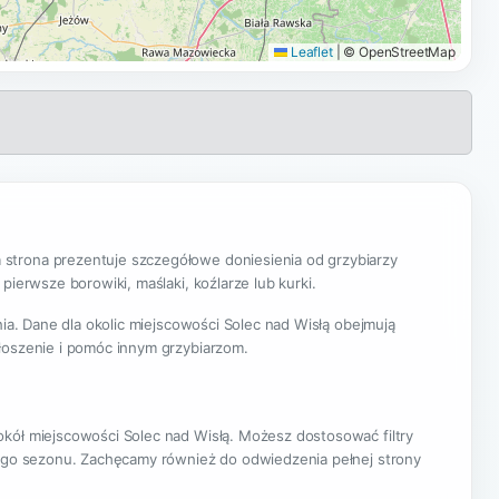
Leaflet
|
© OpenStreetMap
trona prezentuje szczegółowe doniesienia od grzybiarzy
ierwsze borowiki, maślaki, koźlarze lub kurki.
nia. Dane dla okolic miejscowości Solec nad Wisłą obejmują
łoszenie i pomóc innym grzybiarzom.
okół miejscowości Solec nad Wisłą. Możesz dostosować filtry
ącego sezonu. Zachęcamy również do odwiedzenia pełnej strony