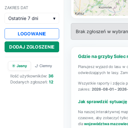
ZAKRES DAT
Ostatnie 7 dni
▾
Brak zgłoszeń w wybrany
LOGOWANIE
DODAJ ZGŁOSZENIE
Gdzie na grzyby Solec 
☀️ Jasny
🌙 Ciemny
Planujesz wyjazd do lasu w 
odwiedzających te lasy. Zami
Ilość użytkowników:
36
Dodanych zgłoszeń:
12
Wszystkie raporty i zdjęcia 
zakres:
2026-08-01 – 2026
Jak sprawdzić sytuację
Na naszej interaktywnej map
czasowe, aby zobaczyć tylko
dla
województwa mazowie