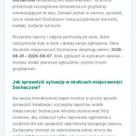
Sochaczew
(województwo Mazowieckie)? Ta strona
prezentuje szczegółowe doniesienia od grzybiarzy
odwiedzających te lasy. Zamiast jechać w ciemno, sprawdź,
czy w okolicach Sochaczew rosną już pierwsze borowiki,
maślaki, koźlarze lub kurki.
Wszystkie raporty i zdjęcia pochodzą od osób, które
rzeczywiście były w lesie i dodały swoje zgłoszenia. Dane
dla okolic miejscowości Sochaczew obejmują zakres:
2026-
08-01 – 2026-08-07
. Brak zgłoszeń w wybranym okresie –
możesz dodać pierwsze zgłoszenie i pomóc innym
grzybiarzom.
Jak sprawdzić sytuację w okolicach miejscowości
Sochaczew?
Na naszej interaktywnej mapie możesz w prosty sposób
sprawdzić lokalizacje i szczegóły raportów wokół
miejscowości Sochaczew. Możesz dostosować filtry
czasowe, aby zobaczyć tylko najnowsze zgłoszenia z
ostatnich dni lub sprawdzić całą historię bieżącego sezonu.
Zachęcamy również do odwiedzenia pełnej strony dla