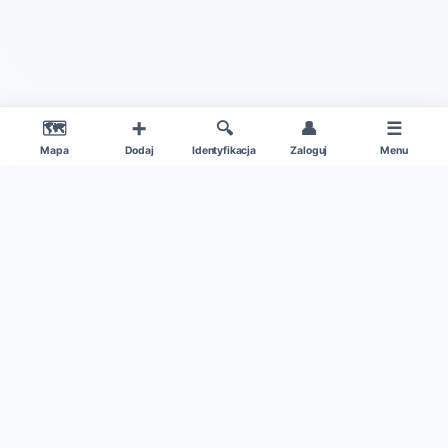
🗺️
➕
🔍
👤
☰
Mapa
Dodaj
Identyfikacja
Zaloguj
Menu
|
O projekcie
Regulamin
© 2026 Gdzie Na Grzyby v1.0 – Wszelkie Prawa Zastrzeżone
Patronat medialny:
Kamil w Ogrodzie
|
Dane mapy: ©
OpenStreetMap