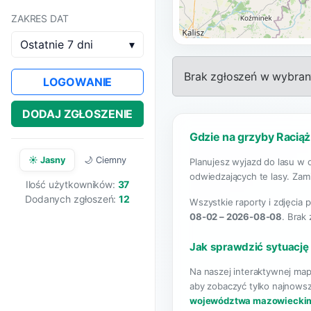
ZAKRES DAT
Ostatnie 7 dni
▾
Brak zgłoszeń w wybrany
LOGOWANIE
DODAJ ZGŁOSZENIE
Gdzie na grzyby Raciąż
☀️ Jasny
🌙 Ciemny
Planujesz wyjazd do lasu w 
odwiedzających te lasy. Zami
Ilość użytkowników:
37
Dodanych zgłoszeń:
12
Wszystkie raporty i zdjęcia 
08-02 – 2026-08-08
. Brak
Jak sprawdzić sytuację
Na naszej interaktywnej map
aby zobaczyć tylko najnowsz
województwa mazowiecki