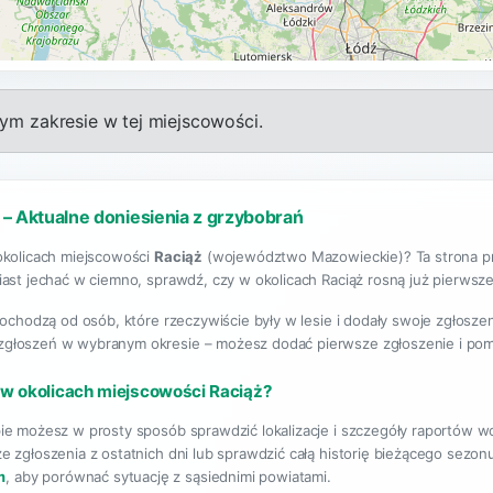
m zakresie w tej miejscowości.
 – Aktualne doniesienia z grzybobrań
okolicach miejscowości
Raciąż
(województwo Mazowieckie)? Ta strona pr
ast jechać w ciemno, sprawdź, czy w okolicach Raciąż rosną już pierwsze b
pochodzą od osób, które rzeczywiście były w lesie i dodały swoje zgłosze
 zgłoszeń w wybranym okresie – możesz dodać pierwsze zgłoszenie i po
 w okolicach miejscowości Raciąż?
ie możesz w prosty sposób sprawdzić lokalizacje i szczegóły raportów w
e zgłoszenia z ostatnich dni lub sprawdzić całą historię bieżącego sezo
m
, aby porównać sytuację z sąsiednimi powiatami.