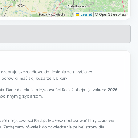
Leaflet
|
© OpenStreetMap
ezentuje szczegółowe doniesienia od grzybiarzy
orowiki, maślaki, koźlarze lub kurki.
nia. Dane dla okolic miejscowości Raciąż obejmują zakres:
2026-
móc innym grzybiarzom.
okół miejscowości Raciąż. Możesz dostosować filtry czasowe,
nu. Zachęcamy również do odwiedzenia pełnej strony dla