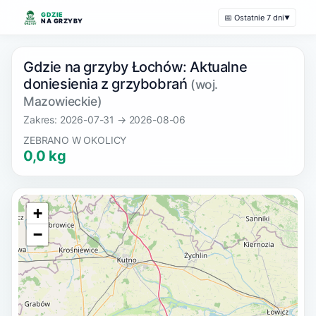
GDZIE
📅 Ostatnie 7 dni
▼
NA GRZYBY
Gdzie na grzyby Łochów: Aktualne
doniesienia z grzybobrań
(woj.
Mazowieckie)
Zakres: 2026-07-31 → 2026-08-06
ZEBRANO W OKOLICY
0,0 kg
+
−