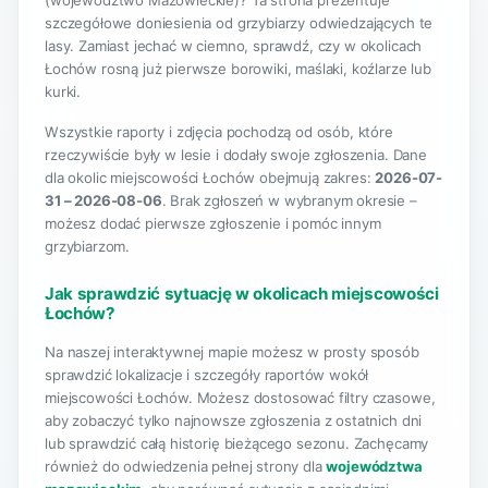
(województwo Mazowieckie)? Ta strona prezentuje
szczegółowe doniesienia od grzybiarzy odwiedzających te
lasy. Zamiast jechać w ciemno, sprawdź, czy w okolicach
Łochów rosną już pierwsze borowiki, maślaki, koźlarze lub
kurki.
Wszystkie raporty i zdjęcia pochodzą od osób, które
rzeczywiście były w lesie i dodały swoje zgłoszenia. Dane
dla okolic miejscowości Łochów obejmują zakres:
2026-07-
31 – 2026-08-06
. Brak zgłoszeń w wybranym okresie –
możesz dodać pierwsze zgłoszenie i pomóc innym
grzybiarzom.
Jak sprawdzić sytuację w okolicach miejscowości
Łochów?
Na naszej interaktywnej mapie możesz w prosty sposób
sprawdzić lokalizacje i szczegóły raportów wokół
miejscowości Łochów. Możesz dostosować filtry czasowe,
aby zobaczyć tylko najnowsze zgłoszenia z ostatnich dni
lub sprawdzić całą historię bieżącego sezonu. Zachęcamy
również do odwiedzenia pełnej strony dla
województwa