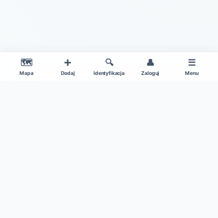
🗺️
➕
🔍
👤
☰
Mapa
Dodaj
Identyfikacja
Zaloguj
Menu
|
O projekcie
Regulamin
© 2026 Gdzie Na Grzyby v1.0 – Wszelkie Prawa Zastrzeżone
Patronat medialny:
Kamil w Ogrodzie
|
Dane mapy: ©
OpenStreetMap