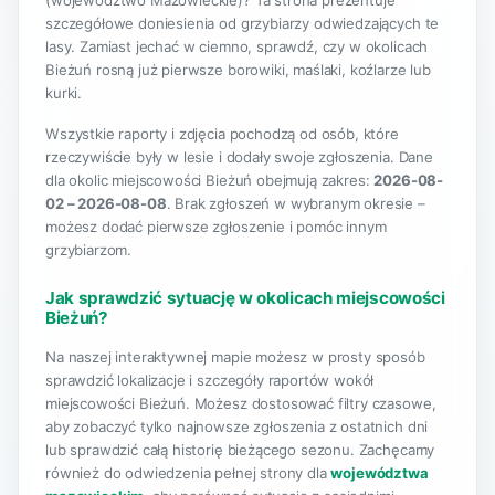
(województwo Mazowieckie)? Ta strona prezentuje
szczegółowe doniesienia od grzybiarzy odwiedzających te
lasy. Zamiast jechać w ciemno, sprawdź, czy w okolicach
Bieżuń rosną już pierwsze borowiki, maślaki, koźlarze lub
kurki.
Wszystkie raporty i zdjęcia pochodzą od osób, które
rzeczywiście były w lesie i dodały swoje zgłoszenia. Dane
dla okolic miejscowości Bieżuń obejmują zakres:
2026-08-
02 – 2026-08-08
. Brak zgłoszeń w wybranym okresie –
możesz dodać pierwsze zgłoszenie i pomóc innym
grzybiarzom.
Jak sprawdzić sytuację w okolicach miejscowości
Bieżuń?
Na naszej interaktywnej mapie możesz w prosty sposób
sprawdzić lokalizacje i szczegóły raportów wokół
miejscowości Bieżuń. Możesz dostosować filtry czasowe,
aby zobaczyć tylko najnowsze zgłoszenia z ostatnich dni
lub sprawdzić całą historię bieżącego sezonu. Zachęcamy
również do odwiedzenia pełnej strony dla
województwa