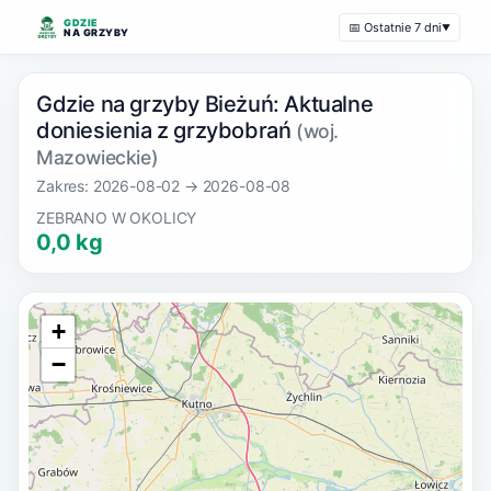
GDZIE
📅 Ostatnie 7 dni
▼
NA GRZYBY
Gdzie na grzyby Bieżuń: Aktualne
doniesienia z grzybobrań
(woj.
Mazowieckie)
Zakres: 2026-08-02 → 2026-08-08
ZEBRANO W OKOLICY
0,0 kg
+
−