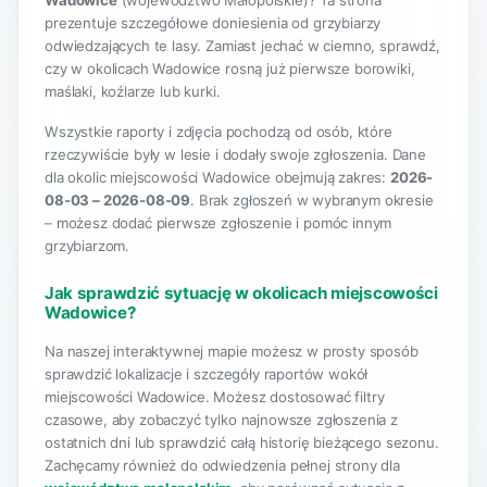
Wadowice
(województwo Małopolskie)? Ta strona
prezentuje szczegółowe doniesienia od grzybiarzy
odwiedzających te lasy. Zamiast jechać w ciemno, sprawdź,
czy w okolicach Wadowice rosną już pierwsze borowiki,
maślaki, koźlarze lub kurki.
Wszystkie raporty i zdjęcia pochodzą od osób, które
rzeczywiście były w lesie i dodały swoje zgłoszenia. Dane
dla okolic miejscowości Wadowice obejmują zakres:
2026-
08-03 – 2026-08-09
. Brak zgłoszeń w wybranym okresie
– możesz dodać pierwsze zgłoszenie i pomóc innym
grzybiarzom.
Jak sprawdzić sytuację w okolicach miejscowości
Wadowice?
Na naszej interaktywnej mapie możesz w prosty sposób
sprawdzić lokalizacje i szczegóły raportów wokół
miejscowości Wadowice. Możesz dostosować filtry
czasowe, aby zobaczyć tylko najnowsze zgłoszenia z
ostatnich dni lub sprawdzić całą historię bieżącego sezonu.
Zachęcamy również do odwiedzenia pełnej strony dla