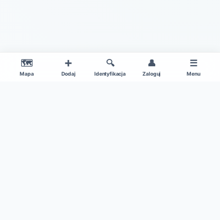
🗺️
➕
🔍
👤
☰
Mapa
Dodaj
Identyfikacja
Zaloguj
Menu
|
O projekcie
Regulamin
© 2026 Gdzie Na Grzyby v1.0 – Wszelkie Prawa Zastrzeżone
Patronat medialny:
Kamil w Ogrodzie
|
Dane mapy: ©
OpenStreetMap