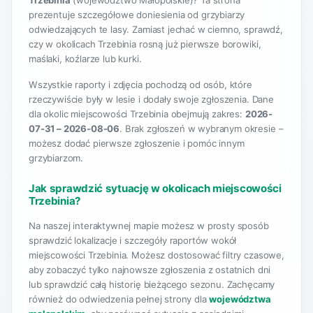
Trzebinia
(województwo Małopolskie)? Ta strona
prezentuje szczegółowe doniesienia od grzybiarzy
odwiedzających te lasy. Zamiast jechać w ciemno, sprawdź,
czy w okolicach Trzebinia rosną już pierwsze borowiki,
maślaki, koźlarze lub kurki.
Wszystkie raporty i zdjęcia pochodzą od osób, które
rzeczywiście były w lesie i dodały swoje zgłoszenia. Dane
dla okolic miejscowości Trzebinia obejmują zakres:
2026-
07-31 – 2026-08-06
. Brak zgłoszeń w wybranym okresie –
możesz dodać pierwsze zgłoszenie i pomóc innym
grzybiarzom.
Jak sprawdzić sytuację w okolicach miejscowości
Trzebinia?
Na naszej interaktywnej mapie możesz w prosty sposób
sprawdzić lokalizacje i szczegóły raportów wokół
miejscowości Trzebinia. Możesz dostosować filtry czasowe,
aby zobaczyć tylko najnowsze zgłoszenia z ostatnich dni
lub sprawdzić całą historię bieżącego sezonu. Zachęcamy
również do odwiedzenia pełnej strony dla
województwa