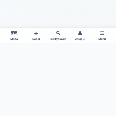
🗺️
➕
🔍
👤
☰
Mapa
Dodaj
Identyfikacja
Zaloguj
Menu
|
O projekcie
Regulamin
© 2026 Gdzie Na Grzyby v1.0 – Wszelkie Prawa Zastrzeżone
Patronat medialny:
Kamil w Ogrodzie
|
Dane mapy: ©
OpenStreetMap