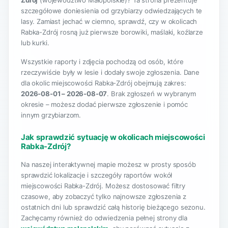
Zdrój
(województwo Małopolskie)? Ta strona prezentuje
szczegółowe doniesienia od grzybiarzy odwiedzających te
lasy. Zamiast jechać w ciemno, sprawdź, czy w okolicach
Rabka-Zdrój rosną już pierwsze borowiki, maślaki, koźlarze
lub kurki.
Wszystkie raporty i zdjęcia pochodzą od osób, które
rzeczywiście były w lesie i dodały swoje zgłoszenia. Dane
dla okolic miejscowości Rabka-Zdrój obejmują zakres:
2026-08-01 – 2026-08-07
. Brak zgłoszeń w wybranym
okresie – możesz dodać pierwsze zgłoszenie i pomóc
innym grzybiarzom.
Jak sprawdzić sytuację w okolicach miejscowości
Rabka-Zdrój?
Na naszej interaktywnej mapie możesz w prosty sposób
sprawdzić lokalizacje i szczegóły raportów wokół
miejscowości Rabka-Zdrój. Możesz dostosować filtry
czasowe, aby zobaczyć tylko najnowsze zgłoszenia z
ostatnich dni lub sprawdzić całą historię bieżącego sezonu.
Zachęcamy również do odwiedzenia pełnej strony dla