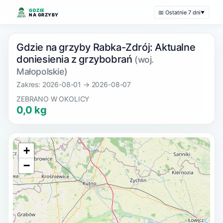
GDZIE
📅 Ostatnie 7 dni
▼
NA GRZYBY
Gdzie na grzyby Rabka-Zdrój: Aktualne
doniesienia z grzybobrań
(woj.
Małopolskie)
Zakres: 2026-08-01 → 2026-08-07
ZEBRANO W OKOLICY
0,0 kg
+
−