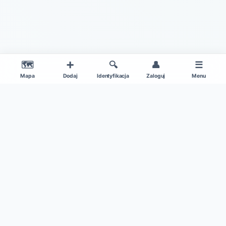
🗺️
➕
🔍
👤
☰
Mapa
Dodaj
Identyfikacja
Zaloguj
Menu
|
O projekcie
Regulamin
© 2026 Gdzie Na Grzyby v1.0 – Wszelkie Prawa Zastrzeżone
Patronat medialny:
Kamil w Ogrodzie
|
Dane mapy: ©
OpenStreetMap