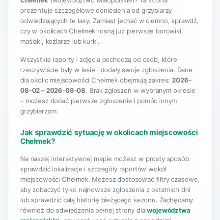
Chełmek
(województwo Małopolskie)? Ta strona
prezentuje szczegółowe doniesienia od grzybiarzy
odwiedzających te lasy. Zamiast jechać w ciemno, sprawdź,
czy w okolicach Chełmek rosną już pierwsze borowiki,
maślaki, koźlarze lub kurki.
Wszystkie raporty i zdjęcia pochodzą od osób, które
rzeczywiście były w lesie i dodały swoje zgłoszenia. Dane
dla okolic miejscowości Chełmek obejmują zakres:
2026-
08-02 – 2026-08-08
. Brak zgłoszeń w wybranym okresie
– możesz dodać pierwsze zgłoszenie i pomóc innym
grzybiarzom.
Jak sprawdzić sytuację w okolicach miejscowości
Chełmek?
Na naszej interaktywnej mapie możesz w prosty sposób
sprawdzić lokalizacje i szczegóły raportów wokół
miejscowości Chełmek. Możesz dostosować filtry czasowe,
aby zobaczyć tylko najnowsze zgłoszenia z ostatnich dni
lub sprawdzić całą historię bieżącego sezonu. Zachęcamy
również do odwiedzenia pełnej strony dla
województwa