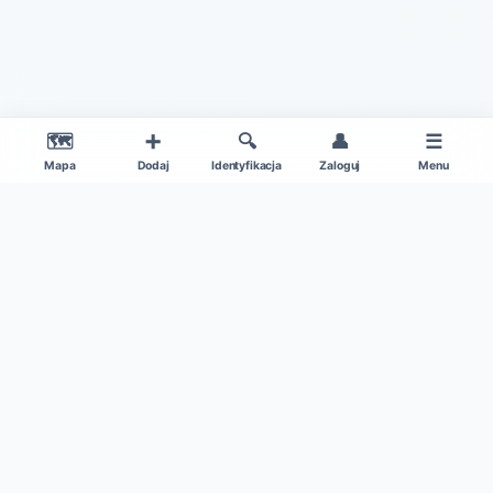
🗺️
➕
🔍
👤
☰
Mapa
Dodaj
Identyfikacja
Zaloguj
Menu
|
O projekcie
Regulamin
© 2026 Gdzie Na Grzyby v1.0 – Wszelkie Prawa Zastrzeżone
Patronat medialny:
Kamil w Ogrodzie
|
Dane mapy: ©
OpenStreetMap