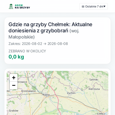
GDZIE
📅 Ostatnie 7 dni
▼
NA GRZYBY
Gdzie na grzyby Chełmek: Aktualne
doniesienia z grzybobrań
(woj.
Małopolskie)
Zakres: 2026-08-02 → 2026-08-08
ZEBRANO W OKOLICY
0,0 kg
+
−