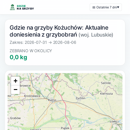
GDZIE
📅 Ostatnie 7 dni
▼
NA GRZYBY
Gdzie na grzyby Kożuchów: Aktualne
doniesienia z grzybobrań
(woj. Lubuskie)
Zakres: 2026-07-31 → 2026-08-06
ZEBRANO W OKOLICY
0,0 kg
+
−