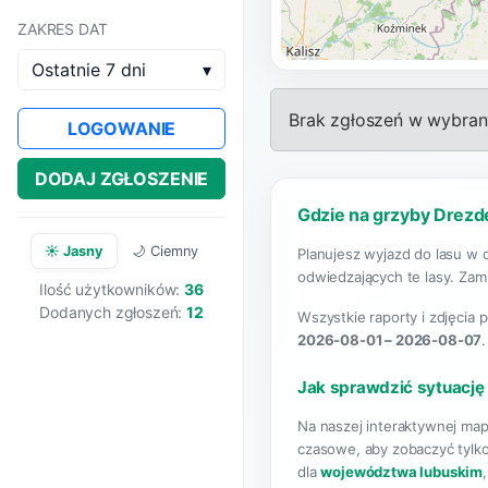
ZAKRES DAT
Ostatnie 7 dni
▾
Brak zgłoszeń w wybrany
LOGOWANIE
DODAJ ZGŁOSZENIE
Gdzie na grzyby Drezd
☀️ Jasny
🌙 Ciemny
Planujesz wyjazd do lasu w 
odwiedzających te lasy. Zami
Ilość użytkowników:
36
Dodanych zgłoszeń:
12
Wszystkie raporty i zdjęcia 
2026-08-01 – 2026-08-07
Jak sprawdzić sytuację
Na naszej interaktywnej map
czasowe, aby zobaczyć tylko
dla
województwa lubuskim