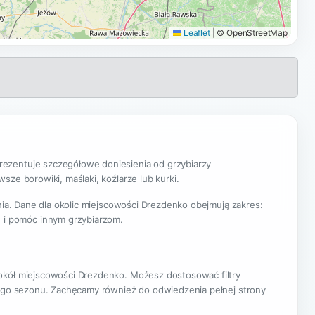
Leaflet
|
© OpenStreetMap
ezentuje szczegółowe doniesienia od grzybiarzy
ze borowiki, maślaki, koźlarze lub kurki.
nia. Dane dla okolic miejscowości Drezdenko obejmują zakres:
 i pomóc innym grzybiarzom.
wokół miejscowości Drezdenko. Możesz dostosować filtry
ącego sezonu. Zachęcamy również do odwiedzenia pełnej strony