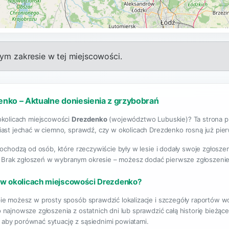
m zakresie w tej miejscowości.
enko – Aktualne doniesienia z grzybobrań
okolicach miejscowości
Drezdenko
(województwo Lubuskie)? Ta strona pr
ast jechać w ciemno, sprawdź, czy w okolicach Drezdenko rosną już pierws
pochodzą od osób, które rzeczywiście były w lesie i dodały swoje zgłosze
. Brak zgłoszeń w wybranym okresie – możesz dodać pierwsze zgłoszenie
 w okolicach miejscowości Drezdenko?
ie możesz w prosty sposób sprawdzić lokalizacje i szczegóły raportów 
 najnowsze zgłoszenia z ostatnich dni lub sprawdzić całą historię bież
, aby porównać sytuację z sąsiednimi powiatami.