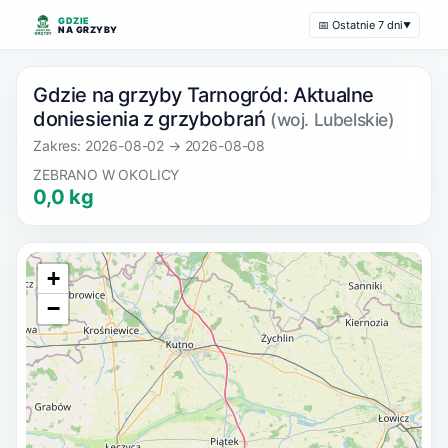
GDZIE
📅 Ostatnie 7 dni
▼
NA GRZYBY
Gdzie na grzyby Tarnogród: Aktualne
doniesienia z grzybobrań
(woj. Lubelskie)
Zakres: 2026-08-02 → 2026-08-08
ZEBRANO W OKOLICY
0,0 kg
+
−