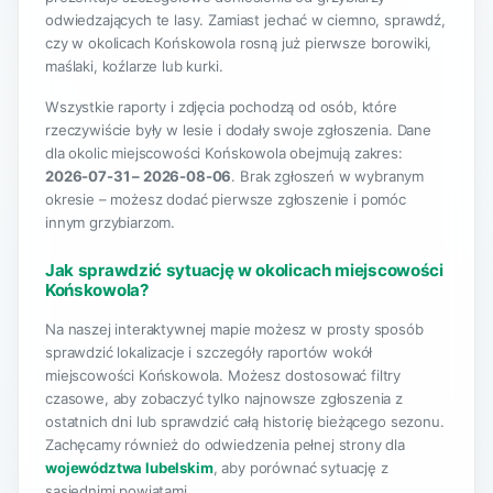
odwiedzających te lasy. Zamiast jechać w ciemno, sprawdź,
czy w okolicach Końskowola rosną już pierwsze borowiki,
maślaki, koźlarze lub kurki.
Wszystkie raporty i zdjęcia pochodzą od osób, które
rzeczywiście były w lesie i dodały swoje zgłoszenia. Dane
dla okolic miejscowości Końskowola obejmują zakres:
2026-07-31 – 2026-08-06
. Brak zgłoszeń w wybranym
okresie – możesz dodać pierwsze zgłoszenie i pomóc
innym grzybiarzom.
Jak sprawdzić sytuację w okolicach miejscowości
Końskowola?
Na naszej interaktywnej mapie możesz w prosty sposób
sprawdzić lokalizacje i szczegóły raportów wokół
miejscowości Końskowola. Możesz dostosować filtry
czasowe, aby zobaczyć tylko najnowsze zgłoszenia z
ostatnich dni lub sprawdzić całą historię bieżącego sezonu.
Zachęcamy również do odwiedzenia pełnej strony dla
województwa lubelskim
, aby porównać sytuację z
sąsiednimi powiatami.