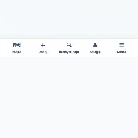
🗺️
➕
🔍
👤
☰
Mapa
Dodaj
Identyfikacja
Zaloguj
Menu
|
O projekcie
Regulamin
© 2026 Gdzie Na Grzyby v1.0 – Wszelkie Prawa Zastrzeżone
Patronat medialny:
Kamil w Ogrodzie
|
Dane mapy: ©
OpenStreetMap