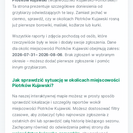
Piotrków Kujawski
(województwo Kujawsko-Pomorskie)?
Ta strona prezentuje szczegółowe doniesienia od
grzybiarzy odwiedzających te lasy. Zamiast jechać w
ciemno, sprawdź, czy w okolicach Piotrków Kujawski rosną
już pierwsze borowiki, maślaki, koźlarze lub kurki.
Wszystkie raporty i zdjęcia pochodzą od osób, które
rzeczywiście były w lesie i dodały swoje zgłoszenia. Dane
dla okolic miejscowości Piotrków Kujawski obejmują zakres:
2026-07-31 – 2026-08-06
. Brak zgłoszeń w wybranym
okresie – możesz dodać pierwsze zgłoszenie i pomóc
innym grzybiarzom.
Jak sprawdzić sytuację w okolicach miejscowości
Piotrków Kujawski?
Na naszej interaktywnej mapie możesz w prosty sposób
sprawdzić lokalizacje i szczegóły raportów wokół
miejscowości Piotrków Kujawski. Możesz dostosować filtry
czasowe, aby zobaczyć tylko najnowsze zgłoszenia z
ostatnich dni lub sprawdzić całą historię bieżącego sezonu.
Zachęcamy również do odwiedzenia pełnej strony dla