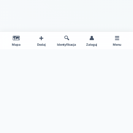
🗺️
➕
🔍
👤
☰
Mapa
Dodaj
Identyfikacja
Zaloguj
Menu
|
O projekcie
Regulamin
© 2026 Gdzie Na Grzyby v1.0 – Wszelkie Prawa Zastrzeżone
Patronat medialny:
Kamil w Ogrodzie
|
Dane mapy: ©
OpenStreetMap