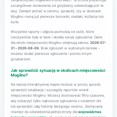
(województwo Kujawsko-Pomorskie)? Ta strona prezentuje
szczegółowe doniesienia od grzybiarzy odwiedzających te
lasy. Zamiast jechać w ciemno, sprawdź, czy w okolicach
Mogilno rosną już pierwsze borowiki, maślaki, koźlarze lub
kurki.
Wszystkie raporty i zdjęcia pochodzą od osób, które
rzeczywiście były w lesie i dodały swoje zgłoszenia. Dane
dla okolic miejscowości Mogilno obejmują zakres:
2026-07-
31 – 2026-08-06
. Brak zgłoszeń w wybranym okresie –
możesz dodać pierwsze zgłoszenie i pomóc innym
grzybiarzom.
Jak sprawdzić sytuację w okolicach miejscowości
Mogilno?
Na naszej interaktywnej mapie możesz w prosty sposób
sprawdzić lokalizacje i szczegóły raportów wokół
miejscowości Mogilno. Możesz dostosować filtry czasowe,
aby zobaczyć tylko najnowsze zgłoszenia z ostatnich dni
lub sprawdzić całą historię bieżącego sezonu. Zachęcamy
również do odwiedzenia pełnej strony dla
województwa