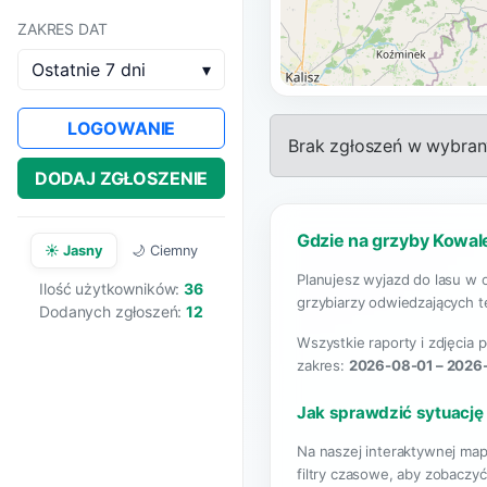
ZAKRES DAT
Ostatnie 7 dni
▾
LOGOWANIE
Brak zgłoszeń w wybrany
DODAJ ZGŁOSZENIE
Gdzie na grzyby Kowal
☀️ Jasny
🌙 Ciemny
Planujesz wyjazd do lasu w 
Ilość użytkowników:
36
grzybiarzy odwiedzających t
Dodanych zgłoszeń:
12
Wszystkie raporty i zdjęcia
zakres:
2026-08-01 – 2026
Jak sprawdzić sytuację
Na naszej interaktywnej ma
filtry czasowe, aby zobaczy