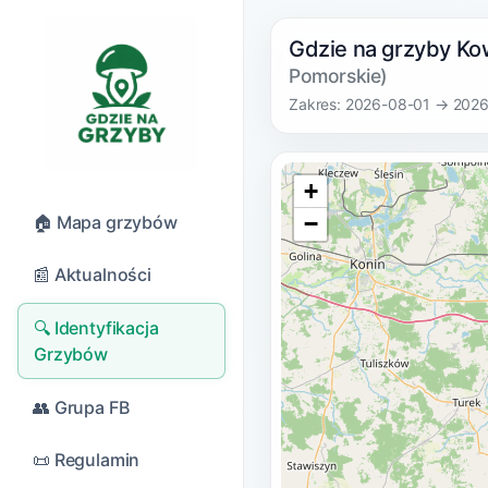
Gdzie na grzyby Ko
Pomorskie)
Zakres: 2026-08-01 → 202
+
−
🏠 Mapa grzybów
📰 Aktualności
🔍 Identyfikacja
Grzybów
👥 Grupa FB
📜 Regulamin