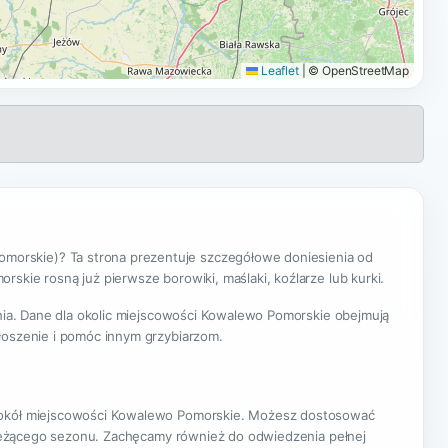
Leaflet
|
© OpenStreetMap
orskie)? Ta strona prezentuje szczegółowe doniesienia od
skie rosną już pierwsze borowiki, maślaki, koźlarze lub kurki.
enia. Dane dla okolic miejscowości Kowalewo Pomorskie obejmują
łoszenie i pomóc innym grzybiarzom.
w wokół miejscowości Kowalewo Pomorskie. Możesz dostosować
ę bieżącego sezonu. Zachęcamy również do odwiedzenia pełnej