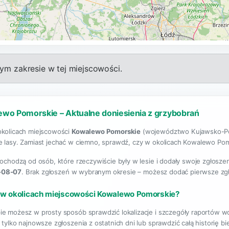
m zakresie w tej miejscowości.
ewo Pomorskie – Aktualne doniesienia z grzybobrań
okolicach miejscowości
Kowalewo Pomorskie
(województwo Kujawsko-Pom
e lasy. Zamiast jechać w ciemno, sprawdź, czy w okolicach Kowalewo Pomor
 pochodzą od osób, które rzeczywiście były w lesie i dodały swoje zgłosz
-08-07
. Brak zgłoszeń w wybranym okresie – możesz dodać pierwsze zg
 w okolicach miejscowości Kowalewo Pomorskie?
pie możesz w prosty sposób sprawdzić lokalizacje i szczegóły raportó
ć tylko najnowsze zgłoszenia z ostatnich dni lub sprawdzić całą histori