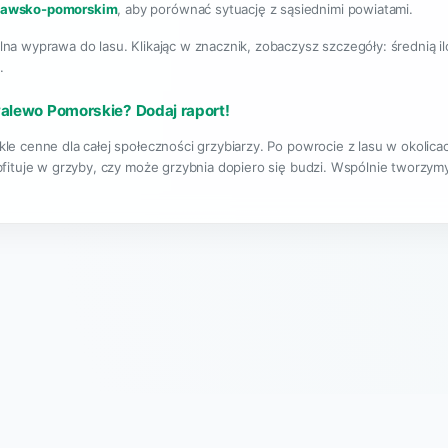
jawsko-pomorskim
, aby porównać sytuację z sąsiednimi powiatami.
lna wyprawa do lasu. Klikając w znacznik, zobaczysz szczegóły: średnią i
.
walewo Pomorskie? Dodaj raport!
kle cenne dla całej społeczności grzybiarzy. Po powrocie z lasu w okoli
bfituje w grzyby, czy może grzybnia dopiero się budzi. Wspólnie tworzymy