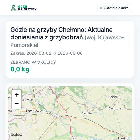
GDZIE
📅 Ostatnie 7 dni
▼
NA GRZYBY
Gdzie na grzyby Chełmno: Aktualne
doniesienia z grzybobrań
(woj. Kujawsko-
Pomorskie)
Zakres: 2026-08-02 → 2026-08-08
ZEBRANO W OKOLICY
0,0 kg
+
−