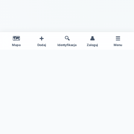
🗺️
➕
🔍
👤
☰
Mapa
Dodaj
Identyfikacja
Zaloguj
Menu
|
O projekcie
Regulamin
© 2026 Gdzie Na Grzyby v1.0 – Wszelkie Prawa Zastrzeżone
Patronat medialny:
Kamil w Ogrodzie
|
Dane mapy: ©
OpenStreetMap