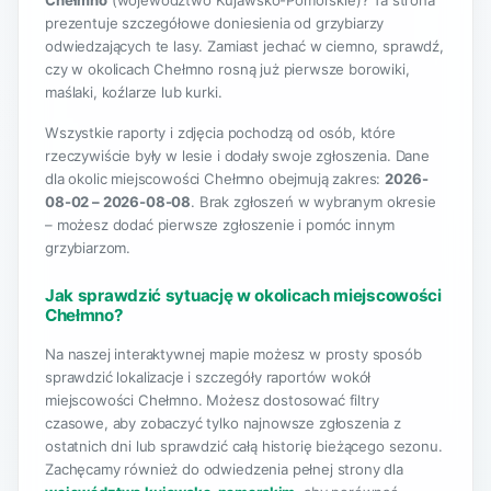
Chełmno
(województwo Kujawsko-Pomorskie)? Ta strona
prezentuje szczegółowe doniesienia od grzybiarzy
odwiedzających te lasy. Zamiast jechać w ciemno, sprawdź,
czy w okolicach Chełmno rosną już pierwsze borowiki,
maślaki, koźlarze lub kurki.
Wszystkie raporty i zdjęcia pochodzą od osób, które
rzeczywiście były w lesie i dodały swoje zgłoszenia. Dane
dla okolic miejscowości Chełmno obejmują zakres:
2026-
08-02 – 2026-08-08
. Brak zgłoszeń w wybranym okresie
– możesz dodać pierwsze zgłoszenie i pomóc innym
grzybiarzom.
Jak sprawdzić sytuację w okolicach miejscowości
Chełmno?
Na naszej interaktywnej mapie możesz w prosty sposób
sprawdzić lokalizacje i szczegóły raportów wokół
miejscowości Chełmno. Możesz dostosować filtry
czasowe, aby zobaczyć tylko najnowsze zgłoszenia z
ostatnich dni lub sprawdzić całą historię bieżącego sezonu.
Zachęcamy również do odwiedzenia pełnej strony dla