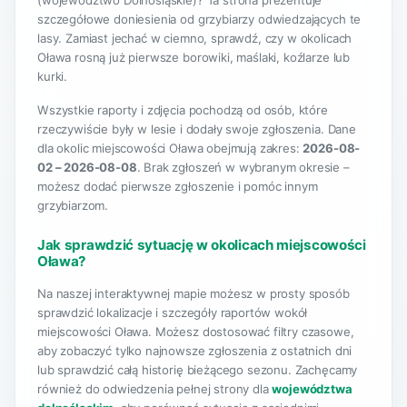
(województwo Dolnośląskie)? Ta strona prezentuje
szczegółowe doniesienia od grzybiarzy odwiedzających te
lasy. Zamiast jechać w ciemno, sprawdź, czy w okolicach
Oława rosną już pierwsze borowiki, maślaki, koźlarze lub
kurki.
Wszystkie raporty i zdjęcia pochodzą od osób, które
rzeczywiście były w lesie i dodały swoje zgłoszenia. Dane
dla okolic miejscowości Oława obejmują zakres:
2026-08-
02 – 2026-08-08
. Brak zgłoszeń w wybranym okresie –
możesz dodać pierwsze zgłoszenie i pomóc innym
grzybiarzom.
Jak sprawdzić sytuację w okolicach miejscowości
Oława?
Na naszej interaktywnej mapie możesz w prosty sposób
sprawdzić lokalizacje i szczegóły raportów wokół
miejscowości Oława. Możesz dostosować filtry czasowe,
aby zobaczyć tylko najnowsze zgłoszenia z ostatnich dni
lub sprawdzić całą historię bieżącego sezonu. Zachęcamy
również do odwiedzenia pełnej strony dla
województwa