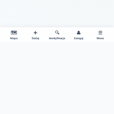
🗺️
➕
🔍
👤
☰
Mapa
Dodaj
Identyfikacja
Zaloguj
Menu
|
O projekcie
Regulamin
© 2026 Gdzie Na Grzyby v1.0 – Wszelkie Prawa Zastrzeżone
Patronat medialny:
Kamil w Ogrodzie
|
Dane mapy: ©
OpenStreetMap