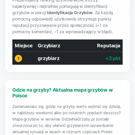
najaktywniej i najtrafniej pomagają w identyfikacji
grzybów w sekcji
Identyfikacja Grzybów
. Za każdą
pomocną odpowiedź użytkownik otrzymuje punkty
reputacji przyznawane przez społeczność (+1 za
pomocny komentarz, -1 za wprowadzający w błąd).
Miejsce
Grzybiarz
Reputacja
grzybiarz
+2 pkt
1
Gdzie na grzyby? Aktualna mapa grzybów w
Polsce
Zastanawiasz się, gdzie na grzyby warto wybrać się dzisiaj,
w najbliższy weekend albo po ostatnich opadach deszczu?
Mapa grzybów w serwisie GdzieNaGrzyby.pl została
stworzona po to, aby ułatwić grzybiarzom sprawdzanie
aktualnej sytuacji w lasach w różnych częściach Polski.