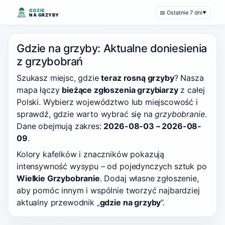
GDZIE
📅 Ostatnie 7 dni
▼
NA GRZYBY
Gdzie na grzyby: Aktualne doniesienia
z grzybobrań
Szukasz miejsc, gdzie
teraz rosną grzyby
? Nasza
mapa łączy
bieżące zgłoszenia grzybiarzy
z całej
Polski. Wybierz województwo lub miejscowość i
sprawdź, gdzie warto wybrać się na
grzybobranie
.
Dane obejmują zakres:
2026-08-03 – 2026-08-
09
.
Kolory kafelków i znaczników pokazują
intensywność wysypu – od pojedynczych sztuk po
Wielkie Grzybobranie
. Dodaj własne zgłoszenie,
aby pomóc innym i wspólnie tworzyć najbardziej
aktualny przewodnik „
gdzie na grzyby
”.