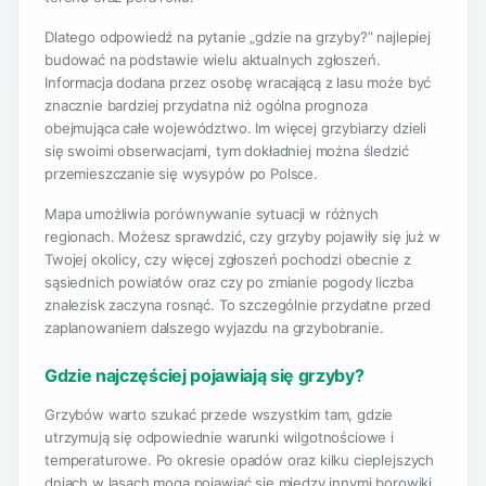
Dlatego odpowiedź na pytanie „gdzie na grzyby?” najlepiej
budować na podstawie wielu aktualnych zgłoszeń.
Informacja dodana przez osobę wracającą z lasu może być
znacznie bardziej przydatna niż ogólna prognoza
obejmująca całe województwo. Im więcej grzybiarzy dzieli
się swoimi obserwacjami, tym dokładniej można śledzić
przemieszczanie się wysypów po Polsce.
Mapa umożliwia porównywanie sytuacji w różnych
regionach. Możesz sprawdzić, czy grzyby pojawiły się już w
Twojej okolicy, czy więcej zgłoszeń pochodzi obecnie z
sąsiednich powiatów oraz czy po zmianie pogody liczba
znalezisk zaczyna rosnąć. To szczególnie przydatne przed
zaplanowaniem dalszego wyjazdu na grzybobranie.
Gdzie najczęściej pojawiają się grzyby?
Grzybów warto szukać przede wszystkim tam, gdzie
utrzymują się odpowiednie warunki wilgotnościowe i
temperaturowe. Po okresie opadów oraz kilku cieplejszych
dniach w lasach mogą pojawiać się między innymi borowiki,