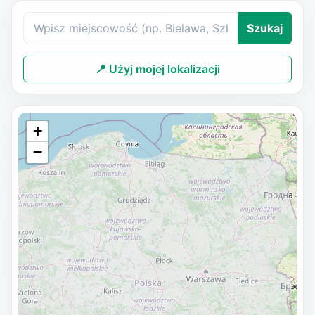
Szukaj
📍 Użyj mojej lokalizacji
+
−