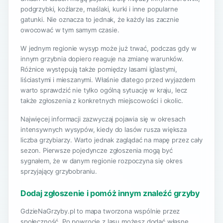
podgrzybki, koźlarze, maślaki, kurki i inne popularne
gatunki. Nie oznacza to jednak, że każdy las zacznie
owocować w tym samym czasie.
W jednym regionie wysyp może już trwać, podczas gdy w
innym grzybnia dopiero reaguje na zmianę warunków.
Różnice występują także pomiędzy lasami iglastymi,
liściastymi i mieszanymi. Właśnie dlatego przed wyjazdem
warto sprawdzić nie tylko ogólną sytuację w kraju, lecz
także zgłoszenia z konkretnych miejscowości i okolic.
Najwięcej informacji zazwyczaj pojawia się w okresach
intensywnych wysypów, kiedy do lasów rusza większa
liczba grzybiarzy. Warto jednak zaglądać na mapę przez cały
sezon. Pierwsze pojedyncze zgłoszenia mogą być
sygnałem, że w danym regionie rozpoczyna się okres
sprzyjający grzybobraniu.
Dodaj zgłoszenie i pomóż innym znaleźć grzyby
GdzieNaGrzyby.pl to mapa tworzona wspólnie przez
społeczność. Po powrocie z lasu możesz dodać własne