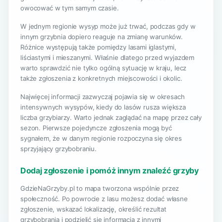
owocować w tym samym czasie.
W jednym regionie wysyp może już trwać, podczas gdy w
innym grzybnia dopiero reaguje na zmianę warunków.
Różnice występują także pomiędzy lasami iglastymi,
liściastymi i mieszanymi. Właśnie dlatego przed wyjazdem
warto sprawdzić nie tylko ogólną sytuację w kraju, lecz
także zgłoszenia z konkretnych miejscowości i okolic.
Najwięcej informacji zazwyczaj pojawia się w okresach
intensywnych wysypów, kiedy do lasów rusza większa
liczba grzybiarzy. Warto jednak zaglądać na mapę przez cały
sezon. Pierwsze pojedyncze zgłoszenia mogą być
sygnałem, że w danym regionie rozpoczyna się okres
sprzyjający grzybobraniu.
Dodaj zgłoszenie i pomóż innym znaleźć grzyby
GdzieNaGrzyby.pl to mapa tworzona wspólnie przez
społeczność. Po powrocie z lasu możesz dodać własne
zgłoszenie, wskazać lokalizację, określić rezultat
grzybobrania i podzielić się informacją z innymi