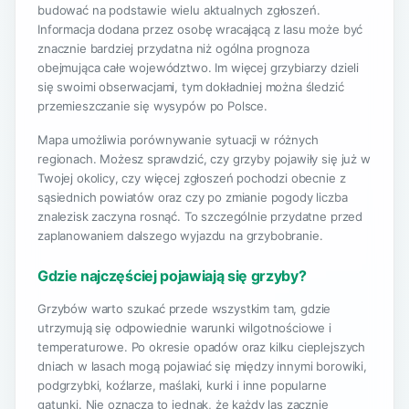
budować na podstawie wielu aktualnych zgłoszeń.
Informacja dodana przez osobę wracającą z lasu może być
znacznie bardziej przydatna niż ogólna prognoza
obejmująca całe województwo. Im więcej grzybiarzy dzieli
się swoimi obserwacjami, tym dokładniej można śledzić
przemieszczanie się wysypów po Polsce.
Mapa umożliwia porównywanie sytuacji w różnych
regionach. Możesz sprawdzić, czy grzyby pojawiły się już w
Twojej okolicy, czy więcej zgłoszeń pochodzi obecnie z
sąsiednich powiatów oraz czy po zmianie pogody liczba
znalezisk zaczyna rosnąć. To szczególnie przydatne przed
zaplanowaniem dalszego wyjazdu na grzybobranie.
Gdzie najczęściej pojawiają się grzyby?
Grzybów warto szukać przede wszystkim tam, gdzie
utrzymują się odpowiednie warunki wilgotnościowe i
temperaturowe. Po okresie opadów oraz kilku cieplejszych
dniach w lasach mogą pojawiać się między innymi borowiki,
podgrzybki, koźlarze, maślaki, kurki i inne popularne
gatunki. Nie oznacza to jednak, że każdy las zacznie