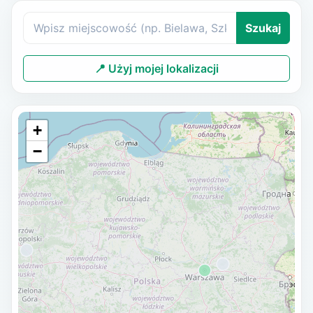
Szukaj
📍 Użyj mojej lokalizacji
+
−