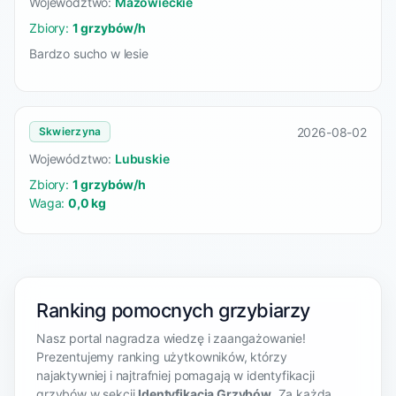
Województwo:
Mazowieckie
Zbiory:
1 grzybów/h
Bardzo sucho w lesie
2026-08-02
Skwierzyna
Województwo:
Lubuskie
Zbiory:
1 grzybów/h
Waga:
0,0 kg
Ranking pomocnych grzybiarzy
Nasz portal nagradza wiedzę i zaangażowanie!
Prezentujemy ranking użytkowników, którzy
najaktywniej i najtrafniej pomagają w identyfikacji
grzybów w sekcji
Identyfikacja Grzybów
. Za każdą