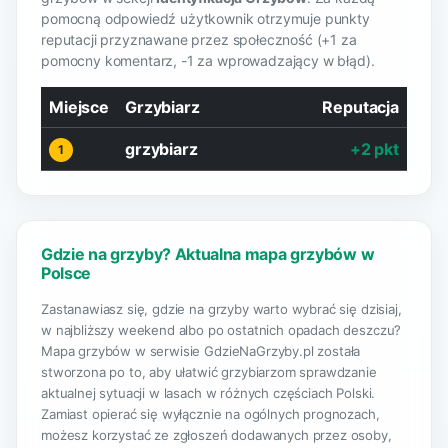
pomocną odpowiedź użytkownik otrzymuje punkty
reputacji przyznawane przez społeczność (+1 za
pomocny komentarz, -1 za wprowadzający w błąd).
Miejsce
Grzybiarz
Reputacja
grzybiarz
+2 pkt
1
Gdzie na grzyby? Aktualna mapa grzybów w
Polsce
Zastanawiasz się, gdzie na grzyby warto wybrać się dzisiaj,
w najbliższy weekend albo po ostatnich opadach deszczu?
Mapa grzybów w serwisie GdzieNaGrzyby.pl została
stworzona po to, aby ułatwić grzybiarzom sprawdzanie
aktualnej sytuacji w lasach w różnych częściach Polski.
Zamiast opierać się wyłącznie na ogólnych prognozach,
możesz korzystać ze zgłoszeń dodawanych przez osoby,