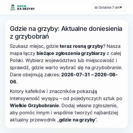
GDZIE
📅 Ostatnie 7 dni
▼
NA GRZYBY
Gdzie na grzyby: Aktualne doniesienia
z grzybobrań
Szukasz miejsc, gdzie
teraz rosną grzyby
? Nasza
mapa łączy
bieżące zgłoszenia grzybiarzy
z całej
Polski. Wybierz województwo lub miejscowość i
sprawdź, gdzie warto wybrać się na
grzybobranie
.
Dane obejmują zakres:
2026-07-31 – 2026-08-
06
.
Kolory kafelków i znaczników pokazują
intensywność wysypu – od pojedynczych sztuk po
Wielkie Grzybobranie
. Dodaj własne zgłoszenie,
aby pomóc innym i wspólnie tworzyć najbardziej
aktualny przewodnik „
gdzie na grzyby
”.