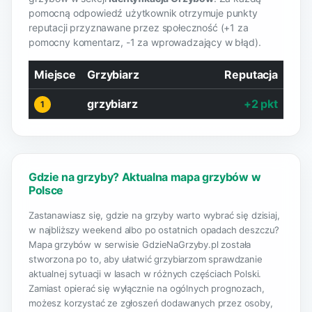
pomocną odpowiedź użytkownik otrzymuje punkty
reputacji przyznawane przez społeczność (+1 za
pomocny komentarz, -1 za wprowadzający w błąd).
Miejsce
Grzybiarz
Reputacja
grzybiarz
+2 pkt
1
Gdzie na grzyby? Aktualna mapa grzybów w
Polsce
Zastanawiasz się, gdzie na grzyby warto wybrać się dzisiaj,
w najbliższy weekend albo po ostatnich opadach deszczu?
Mapa grzybów w serwisie GdzieNaGrzyby.pl została
stworzona po to, aby ułatwić grzybiarzom sprawdzanie
aktualnej sytuacji w lasach w różnych częściach Polski.
Zamiast opierać się wyłącznie na ogólnych prognozach,
możesz korzystać ze zgłoszeń dodawanych przez osoby,