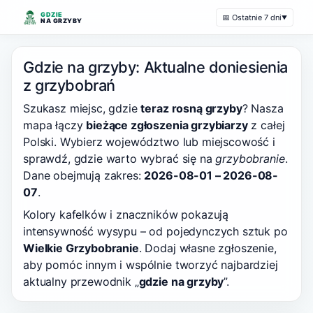
GDZIE
📅 Ostatnie 7 dni
▼
NA GRZYBY
Gdzie na grzyby: Aktualne doniesienia
z grzybobrań
Szukasz miejsc, gdzie
teraz rosną grzyby
? Nasza
mapa łączy
bieżące zgłoszenia grzybiarzy
z całej
Polski. Wybierz województwo lub miejscowość i
sprawdź, gdzie warto wybrać się na
grzybobranie
.
Dane obejmują zakres:
2026-08-01 – 2026-08-
07
.
Kolory kafelków i znaczników pokazują
intensywność wysypu – od pojedynczych sztuk po
Wielkie Grzybobranie
. Dodaj własne zgłoszenie,
aby pomóc innym i wspólnie tworzyć najbardziej
aktualny przewodnik „
gdzie na grzyby
”.