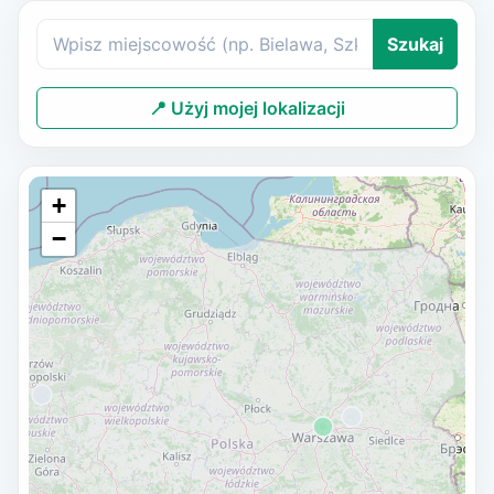
Szukaj
📍 Użyj mojej lokalizacji
+
−