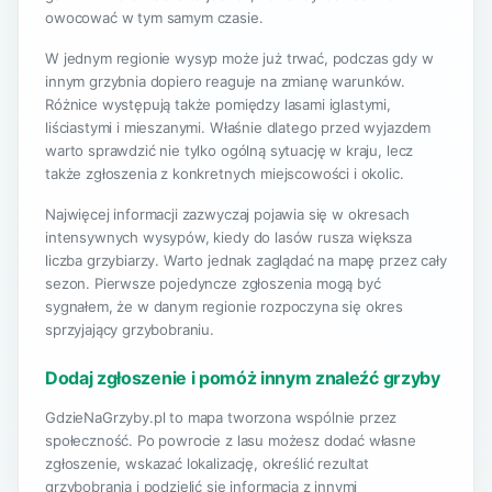
owocować w tym samym czasie.
W jednym regionie wysyp może już trwać, podczas gdy w
innym grzybnia dopiero reaguje na zmianę warunków.
Różnice występują także pomiędzy lasami iglastymi,
liściastymi i mieszanymi. Właśnie dlatego przed wyjazdem
warto sprawdzić nie tylko ogólną sytuację w kraju, lecz
także zgłoszenia z konkretnych miejscowości i okolic.
Najwięcej informacji zazwyczaj pojawia się w okresach
intensywnych wysypów, kiedy do lasów rusza większa
liczba grzybiarzy. Warto jednak zaglądać na mapę przez cały
sezon. Pierwsze pojedyncze zgłoszenia mogą być
sygnałem, że w danym regionie rozpoczyna się okres
sprzyjający grzybobraniu.
Dodaj zgłoszenie i pomóż innym znaleźć grzyby
GdzieNaGrzyby.pl to mapa tworzona wspólnie przez
społeczność. Po powrocie z lasu możesz dodać własne
zgłoszenie, wskazać lokalizację, określić rezultat
grzybobrania i podzielić się informacją z innymi