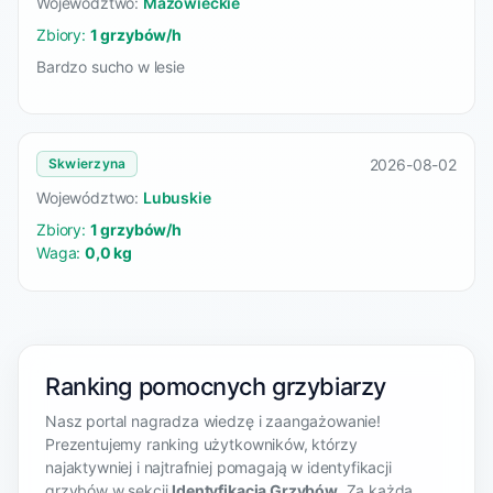
Województwo:
Mazowieckie
Zbiory:
1 grzybów/h
Bardzo sucho w lesie
2026-08-02
Skwierzyna
Województwo:
Lubuskie
Zbiory:
1 grzybów/h
Waga:
0,0 kg
Ranking pomocnych grzybiarzy
Nasz portal nagradza wiedzę i zaangażowanie!
Prezentujemy ranking użytkowników, którzy
najaktywniej i najtrafniej pomagają w identyfikacji
grzybów w sekcji
Identyfikacja Grzybów
. Za każdą