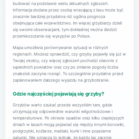
budować na podstawie wielu aktualnych zgłoszeń.
Informacja dodana przez osobę wracającą z lasu może być
znacznie bardziej przydatna niż ogólna prognoza
obejmująca całe województwo. Im więcej grzybiarzy dzieli
się swoimi obserwacjami, tym dokładniej można śledzić
przemieszczanie się wysypów po Polsce.
Mapa umożliwia porównywanie sytuacji w różnych
regionach. Możesz sprawdzić, czy grzyby pojawiły się już w
Twojej okolicy, czy więcej zgłoszeń pochodzi obecnie z
sąsiednich powiatów oraz czy po zmianie pogody liczba
znalezisk zaczyna rosnąć. To szczególnie przydatne przed
zaplanowaniem dalszego wyjazdu na grzybobranie.
Gdzie najczęściej pojawiają się grzyby?
Grzybów warto szukać przede wszystkim tam, gdzie
utrzymują się odpowiednie warunki wilgotnościowe i
temperaturowe. Po okresie opadów oraz kilku cieplejszych
dniach w lasach mogą pojawiać się między innymi borowiki,
podgrzybki, koźlarze, maślaki, kurki i inne popularne
gatunki. Nie oznacza to jednak, że każdy las zacznie