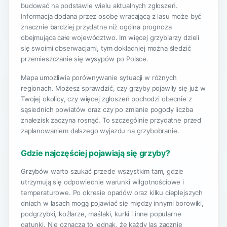
budować na podstawie wielu aktualnych zgłoszeń.
Informacja dodana przez osobę wracającą z lasu może być
znacznie bardziej przydatna niż ogólna prognoza
obejmująca całe województwo. Im więcej grzybiarzy dzieli
się swoimi obserwacjami, tym dokładniej można śledzić
przemieszczanie się wysypów po Polsce.
Mapa umożliwia porównywanie sytuacji w różnych
regionach. Możesz sprawdzić, czy grzyby pojawiły się już w
Twojej okolicy, czy więcej zgłoszeń pochodzi obecnie z
sąsiednich powiatów oraz czy po zmianie pogody liczba
znalezisk zaczyna rosnąć. To szczególnie przydatne przed
zaplanowaniem dalszego wyjazdu na grzybobranie.
Gdzie najczęściej pojawiają się grzyby?
Grzybów warto szukać przede wszystkim tam, gdzie
utrzymują się odpowiednie warunki wilgotnościowe i
temperaturowe. Po okresie opadów oraz kilku cieplejszych
dniach w lasach mogą pojawiać się między innymi borowiki,
podgrzybki, koźlarze, maślaki, kurki i inne popularne
gatunki. Nie oznacza to jednak, że każdy las zacznie