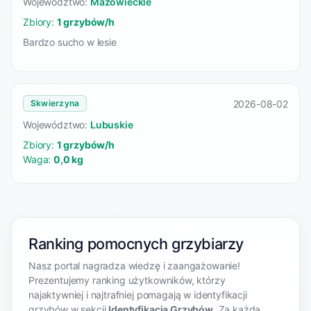
Województwo:
Mazowieckie
Zbiory:
1 grzybów/h
Bardzo sucho w lesie
2026-08-02
Skwierzyna
Województwo:
Lubuskie
Zbiory:
1 grzybów/h
Waga:
0,0 kg
Ranking pomocnych grzybiarzy
Nasz portal nagradza wiedzę i zaangażowanie!
Prezentujemy ranking użytkowników, którzy
najaktywniej i najtrafniej pomagają w identyfikacji
grzybów w sekcji
Identyfikacja Grzybów
. Za każdą