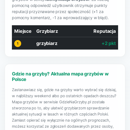
pomocną odpowiedź użytkownik otrzymuje punkty
reputacji przyznawane przez społeczność (+1 za
pomocny komentarz, -1 za wprowadzający w błąd).
Miejsce
Grzybiarz
Reputacja
grzybiarz
+2 pkt
1
Gdzie na grzyby? Aktualna mapa grzybów w
Polsce
Zastanawiasz się, gdzie na grzyby warto wybrać się dzisiaj,
w najbliższy weekend albo po ostatnich opadach deszczu?
Mapa grzybów w serwisie GdzieNaGrzyby.pl została
stworzona po to, aby ułatwić grzybiarzom sprawdzanie
aktualnej sytuacji w lasach w różnych częściach Polski.
Zamiast opierać się wyłącznie na ogólnych prognozach,
możesz korzystać ze zgłoszeń dodawanych przez osoby,