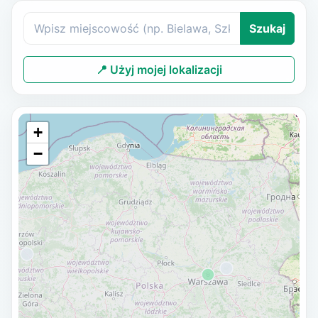
Szukaj
📍 Użyj mojej lokalizacji
+
−