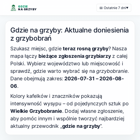
GDZIE
📅 Ostatnie 7 dni
▼
NA GRZYBY
Gdzie na grzyby: Aktualne doniesienia
z grzybobrań
Szukasz miejsc, gdzie
teraz rosną grzyby
? Nasza
mapa łączy
bieżące zgłoszenia grzybiarzy
z całej
Polski. Wybierz województwo lub miejscowość i
sprawdź, gdzie warto wybrać się na
grzybobranie
.
Dane obejmują zakres:
2026-07-31 – 2026-08-
06
.
Kolory kafelków i znaczników pokazują
intensywność wysypu – od pojedynczych sztuk po
Wielkie Grzybobranie
. Dodaj własne zgłoszenie,
aby pomóc innym i wspólnie tworzyć najbardziej
aktualny przewodnik „
gdzie na grzyby
”.