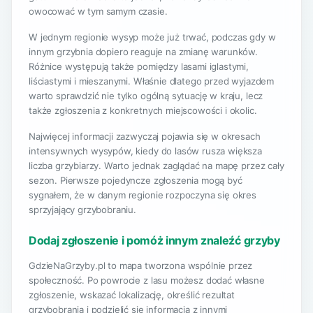
owocować w tym samym czasie.
W jednym regionie wysyp może już trwać, podczas gdy w
innym grzybnia dopiero reaguje na zmianę warunków.
Różnice występują także pomiędzy lasami iglastymi,
liściastymi i mieszanymi. Właśnie dlatego przed wyjazdem
warto sprawdzić nie tylko ogólną sytuację w kraju, lecz
także zgłoszenia z konkretnych miejscowości i okolic.
Najwięcej informacji zazwyczaj pojawia się w okresach
intensywnych wysypów, kiedy do lasów rusza większa
liczba grzybiarzy. Warto jednak zaglądać na mapę przez cały
sezon. Pierwsze pojedyncze zgłoszenia mogą być
sygnałem, że w danym regionie rozpoczyna się okres
sprzyjający grzybobraniu.
Dodaj zgłoszenie i pomóż innym znaleźć grzyby
GdzieNaGrzyby.pl to mapa tworzona wspólnie przez
społeczność. Po powrocie z lasu możesz dodać własne
zgłoszenie, wskazać lokalizację, określić rezultat
grzybobrania i podzielić się informacją z innymi