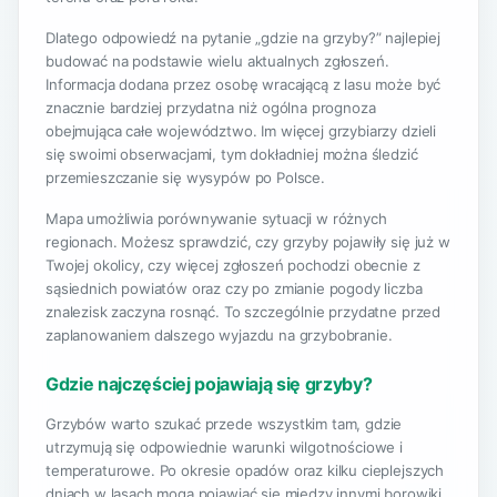
Dlatego odpowiedź na pytanie „gdzie na grzyby?” najlepiej
budować na podstawie wielu aktualnych zgłoszeń.
Informacja dodana przez osobę wracającą z lasu może być
znacznie bardziej przydatna niż ogólna prognoza
obejmująca całe województwo. Im więcej grzybiarzy dzieli
się swoimi obserwacjami, tym dokładniej można śledzić
przemieszczanie się wysypów po Polsce.
Mapa umożliwia porównywanie sytuacji w różnych
regionach. Możesz sprawdzić, czy grzyby pojawiły się już w
Twojej okolicy, czy więcej zgłoszeń pochodzi obecnie z
sąsiednich powiatów oraz czy po zmianie pogody liczba
znalezisk zaczyna rosnąć. To szczególnie przydatne przed
zaplanowaniem dalszego wyjazdu na grzybobranie.
Gdzie najczęściej pojawiają się grzyby?
Grzybów warto szukać przede wszystkim tam, gdzie
utrzymują się odpowiednie warunki wilgotnościowe i
temperaturowe. Po okresie opadów oraz kilku cieplejszych
dniach w lasach mogą pojawiać się między innymi borowiki,