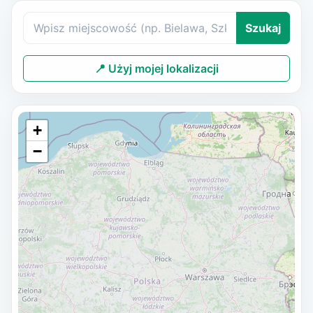
Szukaj
📍 Użyj mojej lokalizacji
+
−