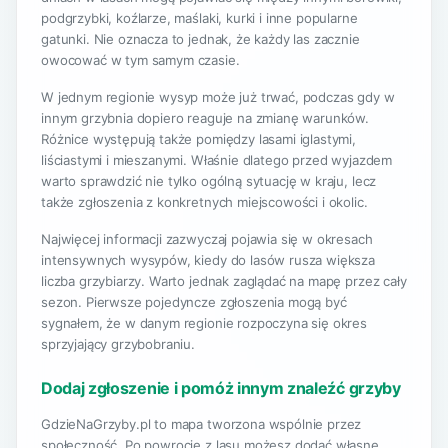
podgrzybki, koźlarze, maślaki, kurki i inne popularne
gatunki. Nie oznacza to jednak, że każdy las zacznie
owocować w tym samym czasie.
W jednym regionie wysyp może już trwać, podczas gdy w
innym grzybnia dopiero reaguje na zmianę warunków.
Różnice występują także pomiędzy lasami iglastymi,
liściastymi i mieszanymi. Właśnie dlatego przed wyjazdem
warto sprawdzić nie tylko ogólną sytuację w kraju, lecz
także zgłoszenia z konkretnych miejscowości i okolic.
Najwięcej informacji zazwyczaj pojawia się w okresach
intensywnych wysypów, kiedy do lasów rusza większa
liczba grzybiarzy. Warto jednak zaglądać na mapę przez cały
sezon. Pierwsze pojedyncze zgłoszenia mogą być
sygnałem, że w danym regionie rozpoczyna się okres
sprzyjający grzybobraniu.
Dodaj zgłoszenie i pomóż innym znaleźć grzyby
GdzieNaGrzyby.pl to mapa tworzona wspólnie przez
społeczność. Po powrocie z lasu możesz dodać własne