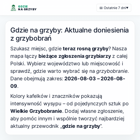
GDZIE
📅 Ostatnie 7 dni
▼
NA GRZYBY
Gdzie na grzyby: Aktualne doniesienia
z grzybobrań
Szukasz miejsc, gdzie
teraz rosną grzyby
? Nasza
mapa łączy
bieżące zgłoszenia grzybiarzy
z całej
Polski. Wybierz województwo lub miejscowość i
sprawdź, gdzie warto wybrać się na
grzybobranie
.
Dane obejmują zakres:
2026-08-03 – 2026-08-
09
.
Kolory kafelków i znaczników pokazują
intensywność wysypu – od pojedynczych sztuk po
Wielkie Grzybobranie
. Dodaj własne zgłoszenie,
aby pomóc innym i wspólnie tworzyć najbardziej
aktualny przewodnik „
gdzie na grzyby
”.