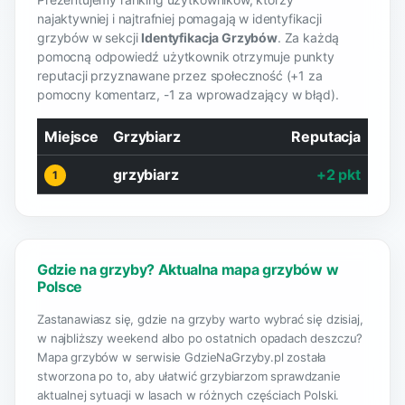
najaktywniej i najtrafniej pomagają w identyfikacji
grzybów w sekcji
Identyfikacja Grzybów
. Za każdą
pomocną odpowiedź użytkownik otrzymuje punkty
reputacji przyznawane przez społeczność (+1 za
pomocny komentarz, -1 za wprowadzający w błąd).
Miejsce
Grzybiarz
Reputacja
grzybiarz
+2 pkt
1
Gdzie na grzyby? Aktualna mapa grzybów w
Polsce
Zastanawiasz się, gdzie na grzyby warto wybrać się dzisiaj,
w najbliższy weekend albo po ostatnich opadach deszczu?
Mapa grzybów w serwisie GdzieNaGrzyby.pl została
stworzona po to, aby ułatwić grzybiarzom sprawdzanie
aktualnej sytuacji w lasach w różnych częściach Polski.