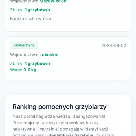
Województwo:
Mazowieckie
Zbiory:
1 grzybów/h
Bardzo sucho w lesie
2026-08-02
Skwierzyna
Województwo:
Lubuskie
Zbiory:
1 grzybów/h
Waga:
0,0 kg
Ranking pomocnych grzybiarzy
Nasz portal nagradza wiedzę i zaangażowanie!
Prezentujemy ranking użytkowników, którzy
najaktywniej i najtrafniej pomagają w identyfikacji
grzybów w sekcji
Identyfikacja Grzybów
. Za każdą