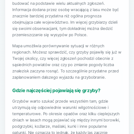
budować na podstawie wielu aktualnych zgłoszeń.
Informacja dodana przez osobę wracającą z lasu może być
znacznie bardziej przydatna niż ogólna prognoza
obejmująca całe województwo. Im więcej grzybiarzy dzieli
się swoimi obserwacjami, tym dokładniej można śledzić
przemieszczanie się wysypów po Polsce.
Mapa umożliwia porównywanie sytuacji w różnych
regionach. Możesz sprawdzić, czy grzyby pojawiły się już w
Twojej okolicy, czy więcej zgłoszeń pochodzi obecnie z
sąsiednich powiatów oraz czy po zmianie pogody liczba
znalezisk zaczyna rosnąć. To szczególnie przydatne przed
zaplanowaniem dalszego wyjazdu na grzybobranie.
Gdzie najczęściej pojawiają się grzyby?
Grzybów warto szukać przede wszystkim tam, gdzie
utrzymują się odpowiednie warunki wilgotnościowe i
temperaturowe. Po okresie opadów oraz kilku cieplejszych
dniach w lasach mogą pojawiać się między innymi borowiki,
podgrzybki, koźlarze, maślaki, kurki i inne popularne
gatunki. Nie oznacza to jednak, że każdy las zacznie