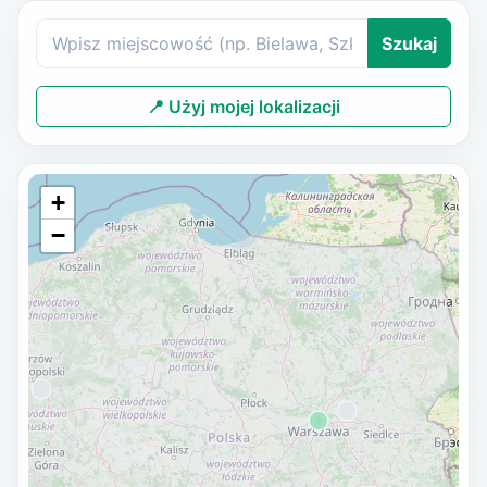
Szukaj
📍 Użyj mojej lokalizacji
+
−