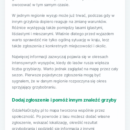
owocować w tym samym czasie.
W jednym regionie wysyp może już trwać, podczas gdy w
innym grzybnia dopiero reaguje na zmianę warunków.
Różnice występują także pomiędzy lasami iglastymi,
liściastymi i mieszanymi. Właśnie dlatego przed wyjazdem
warto sprawdzić nie tylko ogólną sytuację w kraju, lecz
także zgłoszenia z konkretnych miejscowości i okolic.
Najwięcej informacji zazwyczaj pojawia się w okresach
intensywnych wysypów, kiedy do lasów rusza większa
liczba grzybiarzy. Warto jednak zaglądać na mapę przez cały
sezon. Pierwsze pojedyncze zgłoszenia mogą być
sygnałem, że w danym regionie rozpoczyna się okres
sprzyjający grzybobraniu.
Dodaj zgłoszenie i pomóż innym znaleźć grzyby
GdzieNaGrzyby.pl to mapa tworzona wspólnie przez
społeczność. Po powrocie z lasu możesz dodać własne
zgłoszenie, wskazać lokalizację, określić rezultat
grzybobrania i podzielić się informacją z innymi