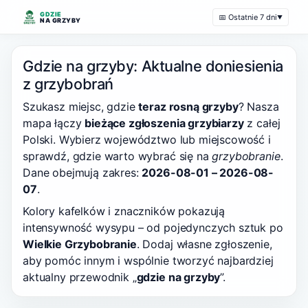
GDZIE
📅 Ostatnie 7 dni
▼
NA GRZYBY
Gdzie na grzyby: Aktualne doniesienia
z grzybobrań
Szukasz miejsc, gdzie
teraz rosną grzyby
? Nasza
mapa łączy
bieżące zgłoszenia grzybiarzy
z całej
Polski. Wybierz województwo lub miejscowość i
sprawdź, gdzie warto wybrać się na
grzybobranie
.
Dane obejmują zakres:
2026-08-01 – 2026-08-
07
.
Kolory kafelków i znaczników pokazują
intensywność wysypu – od pojedynczych sztuk po
Wielkie Grzybobranie
. Dodaj własne zgłoszenie,
aby pomóc innym i wspólnie tworzyć najbardziej
aktualny przewodnik „
gdzie na grzyby
”.