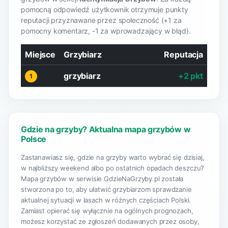
pomocną odpowiedź użytkownik otrzymuje punkty
reputacji przyznawane przez społeczność (+1 za
pomocny komentarz, -1 za wprowadzający w błąd).
Miejsce
Grzybiarz
Reputacja
grzybiarz
+2 pkt
1
Gdzie na grzyby? Aktualna mapa grzybów w
Polsce
Zastanawiasz się, gdzie na grzyby warto wybrać się dzisiaj,
w najbliższy weekend albo po ostatnich opadach deszczu?
Mapa grzybów w serwisie GdzieNaGrzyby.pl została
stworzona po to, aby ułatwić grzybiarzom sprawdzanie
aktualnej sytuacji w lasach w różnych częściach Polski.
Zamiast opierać się wyłącznie na ogólnych prognozach,
możesz korzystać ze zgłoszeń dodawanych przez osoby,