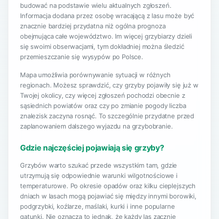
budować na podstawie wielu aktualnych zgłoszeń.
Informacja dodana przez osobę wracającą z lasu może być
znacznie bardziej przydatna niż ogólna prognoza
obejmująca całe województwo. Im więcej grzybiarzy dzieli
się swoimi obserwacjami, tym dokładniej można śledzić
przemieszczanie się wysypów po Polsce.
Mapa umożliwia porównywanie sytuacji w różnych
regionach. Możesz sprawdzić, czy grzyby pojawiły się już w
Twojej okolicy, czy więcej zgłoszeń pochodzi obecnie z
sąsiednich powiatów oraz czy po zmianie pogody liczba
znalezisk zaczyna rosnąć. To szczególnie przydatne przed
zaplanowaniem dalszego wyjazdu na grzybobranie.
Gdzie najczęściej pojawiają się grzyby?
Grzybów warto szukać przede wszystkim tam, gdzie
utrzymują się odpowiednie warunki wilgotnościowe i
temperaturowe. Po okresie opadów oraz kilku cieplejszych
dniach w lasach mogą pojawiać się między innymi borowiki,
podgrzybki, koźlarze, maślaki, kurki i inne popularne
gatunki. Nie oznacza to jednak, że każdy las zacznie