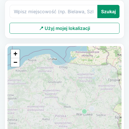
Szukaj
📍 Użyj mojej lokalizacji
+
−