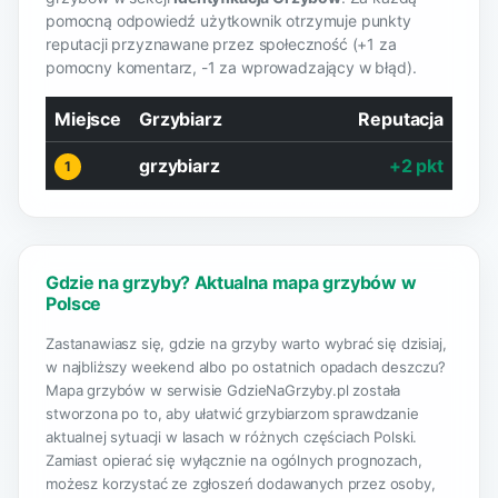
pomocną odpowiedź użytkownik otrzymuje punkty
reputacji przyznawane przez społeczność (+1 za
pomocny komentarz, -1 za wprowadzający w błąd).
Miejsce
Grzybiarz
Reputacja
grzybiarz
+2 pkt
1
Gdzie na grzyby? Aktualna mapa grzybów w
Polsce
Zastanawiasz się, gdzie na grzyby warto wybrać się dzisiaj,
w najbliższy weekend albo po ostatnich opadach deszczu?
Mapa grzybów w serwisie GdzieNaGrzyby.pl została
stworzona po to, aby ułatwić grzybiarzom sprawdzanie
aktualnej sytuacji w lasach w różnych częściach Polski.
Zamiast opierać się wyłącznie na ogólnych prognozach,
możesz korzystać ze zgłoszeń dodawanych przez osoby,