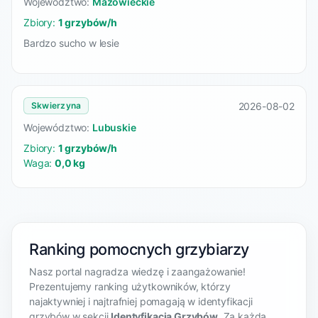
Województwo:
Mazowieckie
Zbiory:
1 grzybów/h
Bardzo sucho w lesie
2026-08-02
Skwierzyna
Województwo:
Lubuskie
Zbiory:
1 grzybów/h
Waga:
0,0 kg
Ranking pomocnych grzybiarzy
Nasz portal nagradza wiedzę i zaangażowanie!
Prezentujemy ranking użytkowników, którzy
najaktywniej i najtrafniej pomagają w identyfikacji
grzybów w sekcji
Identyfikacja Grzybów
. Za każdą