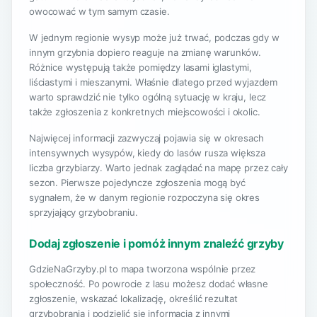
owocować w tym samym czasie.
W jednym regionie wysyp może już trwać, podczas gdy w
innym grzybnia dopiero reaguje na zmianę warunków.
Różnice występują także pomiędzy lasami iglastymi,
liściastymi i mieszanymi. Właśnie dlatego przed wyjazdem
warto sprawdzić nie tylko ogólną sytuację w kraju, lecz
także zgłoszenia z konkretnych miejscowości i okolic.
Najwięcej informacji zazwyczaj pojawia się w okresach
intensywnych wysypów, kiedy do lasów rusza większa
liczba grzybiarzy. Warto jednak zaglądać na mapę przez cały
sezon. Pierwsze pojedyncze zgłoszenia mogą być
sygnałem, że w danym regionie rozpoczyna się okres
sprzyjający grzybobraniu.
Dodaj zgłoszenie i pomóż innym znaleźć grzyby
GdzieNaGrzyby.pl to mapa tworzona wspólnie przez
społeczność. Po powrocie z lasu możesz dodać własne
zgłoszenie, wskazać lokalizację, określić rezultat
grzybobrania i podzielić się informacją z innymi