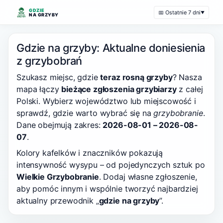
GDZIE
📅 Ostatnie 7 dni
▼
NA GRZYBY
Gdzie na grzyby: Aktualne doniesienia
z grzybobrań
Szukasz miejsc, gdzie
teraz rosną grzyby
? Nasza
mapa łączy
bieżące zgłoszenia grzybiarzy
z całej
Polski. Wybierz województwo lub miejscowość i
sprawdź, gdzie warto wybrać się na
grzybobranie
.
Dane obejmują zakres:
2026-08-01 – 2026-08-
07
.
Kolory kafelków i znaczników pokazują
intensywność wysypu – od pojedynczych sztuk po
Wielkie Grzybobranie
. Dodaj własne zgłoszenie,
aby pomóc innym i wspólnie tworzyć najbardziej
aktualny przewodnik „
gdzie na grzyby
”.