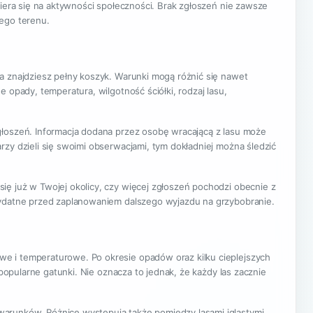
piera się na aktywności społeczności. Brak zgłoszeń nie zawsze
nego terenu.
a znajdziesz pełny koszyk. Warunki mogą różnić się nawet
 opady, temperatura, wilgotność ściółki, rodzaj lasu,
głoszeń. Informacja dodana przez osobę wracającą z lasu może
zy dzieli się swoimi obserwacjami, tym dokładniej można śledzić
ię już w Twojej okolicy, czy więcej zgłoszeń pochodzi obecnie z
rzydatne przed zaplanowaniem dalszego wyjazdu na grzybobranie.
e i temperaturowe. Po okresie opadów oraz kilku cieplejszych
 popularne gatunki. Nie oznacza to jednak, że każdy las zacznie
arunków. Różnice występują także pomiędzy lasami iglastymi,