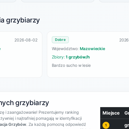
ia grzybiarzy
2026-08-02
2026
Dobre
e
Województwo:
Mazowieckie
Zbiory:
1 grzybów/h
Bardzo sucho w lesie
ych grzybiarzy
zę i zaangażowanie! Prezentujemy ranking
Miejsce
G
ywniej i najtrafniej pomagają w identyfikacji
kacja Grzybów
. Za każdą pomocną odpowiedź
g
1