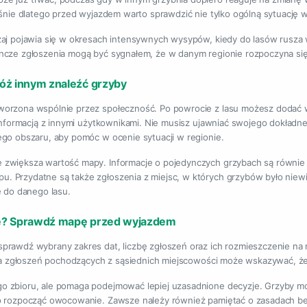
aśnie dlatego przed wyjazdem warto sprawdzić nie tylko ogólną sytuację w 
zaj pojawia się w okresach intensywnych wysypów, kiedy do lasów rusza 
ncze zgłoszenia mogą być sygnałem, że w danym regionie rozpoczyna się 
móż innym znaleźć grzyby
orzona wspólnie przez społeczność. Po powrocie z lasu możesz dodać wła
ę informacją z innymi użytkownikami. Nie musisz ujawniać swojego dokład
ego obszaru, aby pomóc w ocenie sytuacji w regionie.
 zwiększa wartość mapy. Informacje o pojedynczych grzybach są równie 
 Przydatne są także zgłoszenia z miejsc, w których grzybów było niewiel
ę do danego lasu.
ie? Sprawdź mapę przed wyjazdem
prawdź wybrany zakres dat, liczbę zgłoszeń oraz ich rozmieszczenie na 
ilka zgłoszeń pochodzących z sąsiednich miejscowości może wskazywać, ż
o zbioru, ale pomaga podejmować lepiej uzasadnione decyzje. Grzyby m
o rozpocząć owocowanie. Zawsze należy również pamiętać o zasadach bez