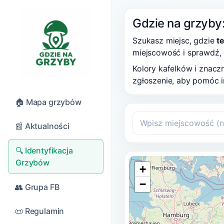
Gdzie na grzyby:
Szukasz miejsc, gdzie
t
miejscowość i sprawdź,
Kolory kafelków i znac
zgłoszenie, aby pomóc i
🏠 Mapa grzybów
📰 Aktualności
🔍 Identyfikacja
Grzybów
+
−
👥 Grupa FB
📜 Regulamin