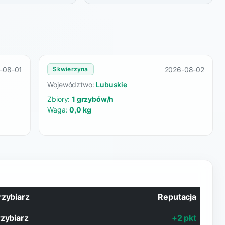
-08-01
2026-08-02
Skwierzyna
Województwo:
Lubuskie
Zbiory:
1 grzybów/h
Waga:
0,0 kg
rzybiarz
Reputacja
rzybiarz
+2 pkt