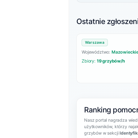
Ostatnie zgłoszen
Warszawa
Województwo:
Mazowiecki
Zbiory:
19 grzybów/h
Ranking pomocn
Nasz portal nagradza wied
użytkowników, którzy najakt
grzybów w sekcji
Identyfi