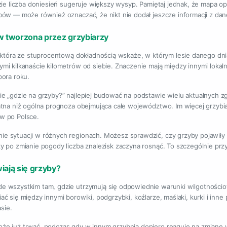
zie liczba doniesień sugeruje większy wysyp. Pamiętaj jednak, że mapa o
bów — może również oznaczać, że nikt nie dodał jeszcze informacji z da
 tworzona przez grzybiarzy
, która ze stuprocentową dokładnością wskaże, w którym lesie danego dni
i kilkanaście kilometrów od siebie. Znaczenie mają między innymi lokalne
pora roku.
e „gdzie na grzyby?” najlepiej budować na podstawie wielu aktualnych z
atna niż ogólna prognoza obejmująca całe województwo. Im więcej grzybiar
w po Polsce.
 sytuacji w różnych regionach. Możesz sprawdzić, czy grzyby pojawiły s
y po zmianie pogody liczba znalezisk zaczyna rosnąć. To szczególnie p
iają się grzyby?
 wszystkim tam, gdzie utrzymują się odpowiednie warunki wilgotnościow
ć się między innymi borowiki, podgrzybki, koźlarze, maślaki, kurki i inne
sie.
e już trwać, podczas gdy w innym grzybnia dopiero reaguje na zmianę w