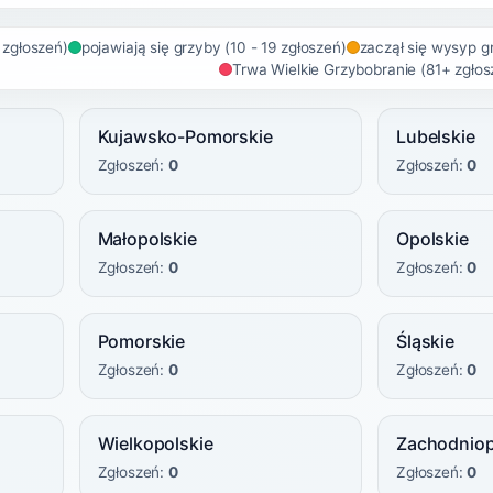
9 zgłoszeń)
pojawiają się grzyby (10 - 19 zgłoszeń)
zaczął się wysyp g
Trwa Wielkie Grzybobranie (81+ zgłos
Kujawsko-Pomorskie
Lubelskie
Zgłoszeń:
0
Zgłoszeń:
0
Małopolskie
Opolskie
Zgłoszeń:
0
Zgłoszeń:
0
Pomorskie
Śląskie
Zgłoszeń:
0
Zgłoszeń:
0
Wielkopolskie
Zachodnio
Zgłoszeń:
0
Zgłoszeń:
0