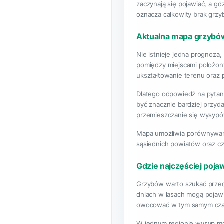
zaczynają się pojawiać, a gd
oznacza całkowity brak grzy
Aktualna mapa grzybów
Nie istnieje jedna prognoza
pomiędzy miejscami położonym
ukształtowanie terenu oraz 
Dlatego odpowiedź na pytani
być znacznie bardziej przyd
przemieszczanie się wysypó
Mapa umożliwia porównywanie
sąsiednich powiatów oraz cz
Gdzie najczęściej pojaw
Grzybów warto szukać przede
dniach w lasach mogą pojawia
owocować w tym samym cza
W jednym regionie wysyp moż