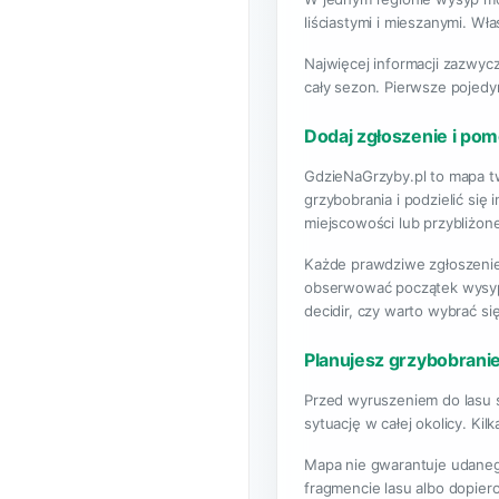
liściastymi i mieszanymi. Wł
Najwięcej informacji zazwyc
cały sezon. Pierwsze pojedy
Dodaj zgłoszenie i po
GdzieNaGrzyby.pl to mapa tw
grzybobrania i podzielić si
miejscowości lub przybliżon
Każde prawdziwe zgłoszenie
obserwować początek wysypu.
decidir, czy warto wybrać si
Planujesz grzybobran
Przed wyruszeniem do lasu s
sytuację w całej okolicy. K
Mapa nie gwarantuje udaneg
fragmencie lasu albo dopier