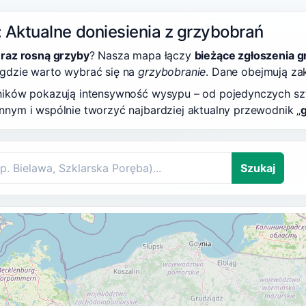
 Aktualne doniesienia z grzybobrań
eraz rosną grzyby
? Nasza mapa łączy
bieżące zgłoszenia g
 gdzie warto wybrać się na
grzybobranie
. Dane obejmują za
zników pokazują intensywność wysypu – od pojedynczych s
nnym i wspólnie tworzyć najbardziej aktualny przewodnik „
Szukaj