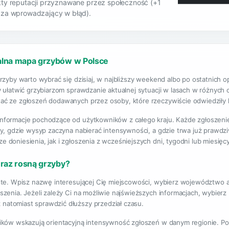
ty reputacji przyznawane przez społeczność (+1
 za wprowadzający w błąd).
alna mapa grzybów w Polsce
grzyby warto wybrać się dzisiaj, w najbliższy weekend albo po ostatnic
 ułatwić grzybiarzom sprawdzanie aktualnej sytuacji w lasach w różnych c
ć ze zgłoszeń dodawanych przez osoby, które rzeczywiście odwiedziły la
nformacje pochodzące od użytkowników z całego kraju. Każde zgłoszeni
by, gdzie wysyp zaczyna nabierać intensywności, a gdzie trwa już prawdzi
doniesienia, jak i zgłoszenia z wcześniejszych dni, tygodni lub miesięcy
eraz rosną grzyby?
te. Wpisz nazwę interesującej Cię miejscowości, wybierz województwo albo
zenia. Jeżeli zależy Ci na możliwie najświeższych informacjach, wybierz 
atomiast sprawdzić dłuższy przedział czasu.
ików wskazują orientacyjną intensywność zgłoszeń w danym regionie. Poz