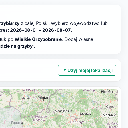
rzybiarzy
z całej Polski. Wybierz województwo lub
kres:
2026-08-01 – 2026-08-07
.
ztuk po
Wielkie Grzybobranie
. Dodaj własne
gdzie na grzyby
”.
📍 Użyj mojej lokalizacji